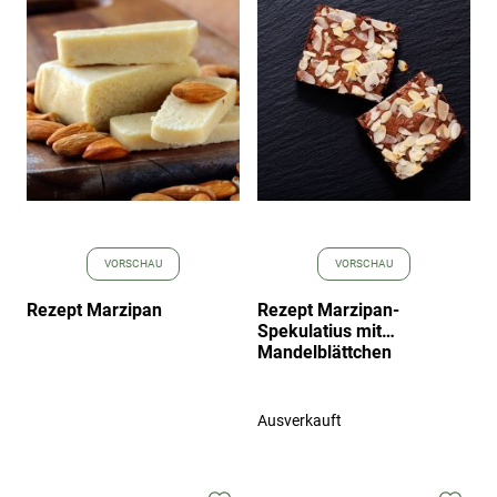
Wunschliste
Wuns
hinzufügen
hinz
VORSCHAU
VORSCHAU
Rezept Marzipan
Rezept Marzipan-
Spekulatius mit
Mandelblättchen
Ausverkauft