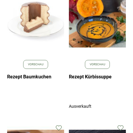
hinzufügen
hinz
VORSCHAU
VORSCHAU
Rezept Baumkuchen
Rezept Kürbissuppe
Ausverkauft
Zur
Zur