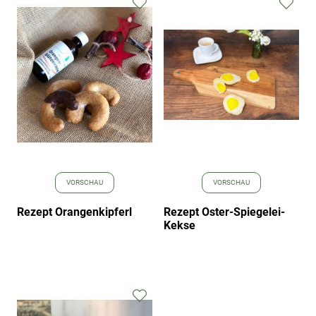
Zur
Zur
Wunschliste
Wuns
hinzufügen
hinz
VORSCHAU
VORSCHAU
Rezept Orangenkipferl
Rezept Oster-Spiegelei-
Kekse
Zur