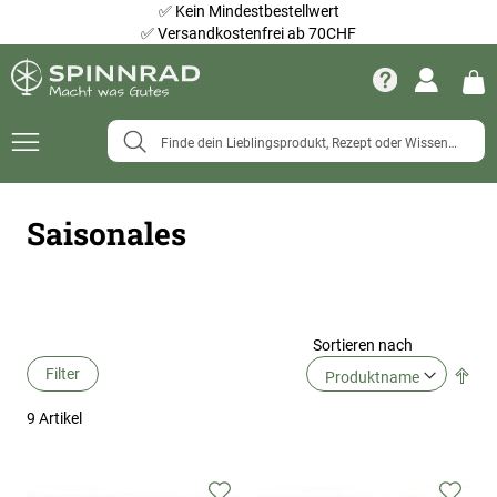
✅
Kein Mindestbestellwert
✅
Versandkostenfrei ab 70CHF
Navigation
umschalten
Saisonales
Sortieren nach
Filter
Abs
Ric
9
Artikel
fes
Zur
Zur