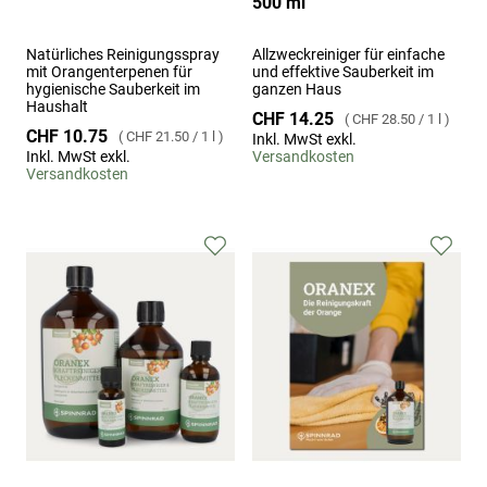
500 ml
Natürliches Reinigungsspray
Allzweckreiniger für einfache
mit Orangenterpenen für
und effektive Sauberkeit im
hygienische Sauberkeit im
ganzen Haus
Haushalt
CHF 14.25
CHF 28.50
/
1 l
CHF 10.75
CHF 21.50
/
1 l
Inkl. MwSt exkl.
Inkl. MwSt exkl.
Versandkosten
Versandkosten
Zur
Zur
Wunschliste
Wuns
hinzufügen
hinz