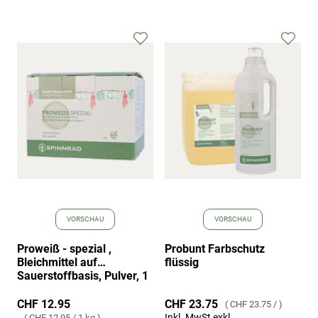
Zur
Zur
Wunschliste
Wuns
hinzufügen
hinz
VORSCHAU
VORSCHAU
Proweiß - spezial ,
Probunt Farbschutz
Bleichmittel auf
flüssig
Sauerstoffbasis, Pulver, 1
kg
CHF 12.95
CHF 23.75
CHF 23.75
/
Inkl. MwSt exkl.
CHF 12.95
/
1 kg