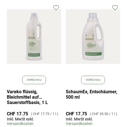
Zur
Zur
Wunschliste
Wuns
hinzufügen
hinz
VORSCHAU
VORSCHAU
Vareko flüssig,
SchaumEx, Entschäumer,
Bleichmittel auf
500 ml
Sauerstoffbasis, 1 L
CHF 17.75
CHF 17.75
CHF 17.75
/
1 l
CHF 35.50
/
1 l
Inkl. MwSt exkl.
Inkl. MwSt exkl.
Versandkosten
Versandkosten