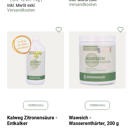
Versandkosten
Inkl. MwSt exkl.
Versandkosten
Zur
Zur
Wunschliste
Wuns
hinzufügen
hinz
VORSCHAU
VORSCHAU
Kalweg Zitronensäure -
Waweich -
Entkalker
Wasserenthärter, 200 g