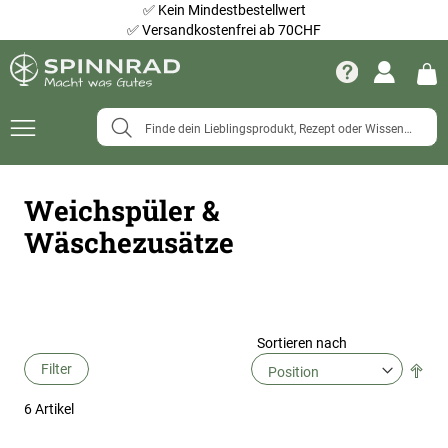
✅
Kein Mindestbestellwert
✅
Versandkostenfrei ab 70CHF
Navigation
umschalten
Weichspüler &
Wäschezusätze
Sortieren nach
Filter
Abs
Ric
6
Artikel
fes