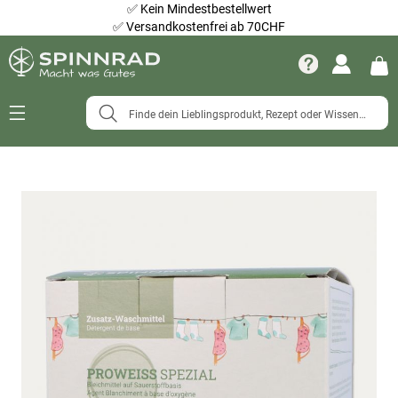
✅
Kein Mindestbestellwert
✅
Versandkostenfrei ab 70CHF
Navigation
umschalten
Zum
Ende
der
Bildergalerie
springen