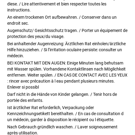
diese. / Lire attentivement et bien respecter toutes les
instructions.
An einem trockenen Ort aufbewahren. / Conserver dans un
endroit sec.
Augenschutz/ Gesichtsschutz tragen. / Porter un équipement de
protection des yeux/du visage.
Bei anhaltender Augenreizung: Ärztlichen Rat einholen/ärztliche
Hilfe hinzuziehen. / Si l’irritation oculaire persiste: consulter un
médecin.
BEI KONTAKT MIT DEN AUGEN: Einige Minuten lang behutsam
mit Wasser spülen. Vorhandene Kontaktlinsen nach Möglichkeit
entfernen. Weiter spülen. / EN CAS DE CONTACT AVEC LES YEUX
: rincer avec précaution à l eau pendant plusieurs minutes.
Enlever si possibl
Darf nicht in die Hände von Kinder gelangen. / Tenir hors de
portée des enfants.
Ist ärztlicher Rat erforderlich, Verpackung oder
Kennzeichnungsetikett bereithalten. / En cas de consultation d
un médecin, garder à disposition le récipient ou l étiquette.
Nach Gebrauch gründlich waschen. / Laver soigneusement
après utilisation.