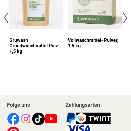
Gruwash
Vollwaschmittel- Pulver,
Va
Grundwaschmittel Pulver,
1,5 kg
Bl
1,5 kg
Sa
Folge uns
Zahlungsarten