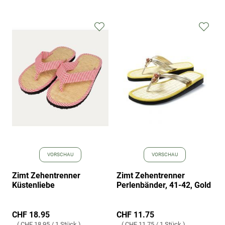
Zur
Zur
Wunschliste
Wuns
hinzufügen
hinz
VORSCHAU
VORSCHAU
Zimt Zehentrenner
Zimt Zehentrenner
Küstenliebe
Perlenbänder, 41-42, Gold
CHF 18.95
CHF 11.75
CHF 18.95
/
1 Stück
CHF 11.75
/
1 Stück