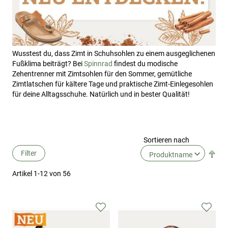
Wusstest du, dass Zimt in Schuhsohlen zu einem ausgeglichenen
Fußklima beiträgt? Bei
Spinnrad
findest du modische
Zehentrenner mit Zimtsohlen für den Sommer, gemütliche
Zimtlatschen für kältere Tage und praktische Zimt-Einlegesohlen
für deine Alltagsschuhe. Natürlich und in bester Qualität!
Sortieren nach
Filter
Abs
Ric
Artikel
1
-
12
von
56
fes
Zur
Zur
Wunschliste
Wuns