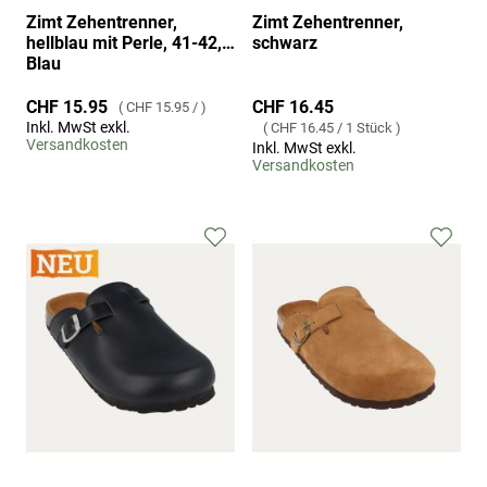
Zimt Zehentrenner,
Zimt Zehentrenner,
hellblau mit Perle, 41-42,
schwarz
Blau
CHF 16.45
CHF 15.95
CHF 15.95
/
Inkl. MwSt exkl.
CHF 16.45
/
1 Stück
Versandkosten
Inkl. MwSt exkl.
Versandkosten
Zur
Zur
Wunschliste
Wuns
hinzufügen
hinz