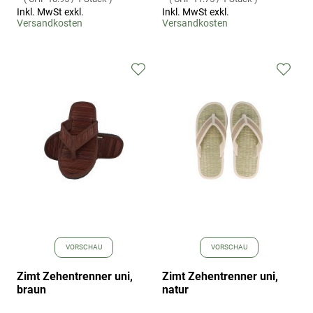
Inkl. MwSt exkl.
Inkl. MwSt exkl.
Versandkosten
Versandkosten
Zur
Zur
Wunschliste
Wuns
hinzufügen
hinz
VORSCHAU
VORSCHAU
Zimt Zehentrenner uni,
Zimt Zehentrenner uni,
braun
natur