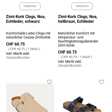
VORSCHAU
VORSCHAU
Zimt-Kork Clogs, Noa,
Zimt-Kork Clogs, Noa,
Echtleder, schwarz
hellbraun, Echtleder
Komfortable Leder-Clogs mit
Natürlicher Komfort mit
natürlicher Cassia-Zimtsohle
temperatur- und
feuchtigkeitsregulierender
CHF 60.75
Zimt-Sohle
CHF 60.75
/
1 Stück
CHF 60.75
Inkl. MwSt exkl.
CHF 60.75
/
1 Stück
Versandkosten
Inkl. MwSt exkl.
Versandkosten
Zur
Zur
Wunschliste
Wuns
hinzufügen
hinz