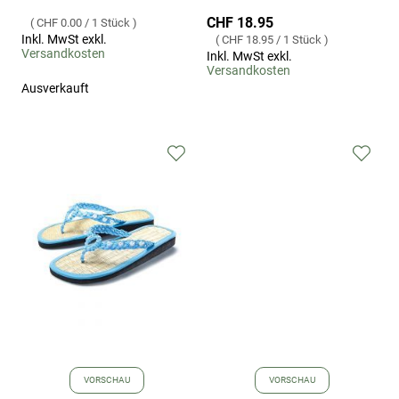
CHF 18.95
CHF 0.00
/
1 Stück
Inkl. MwSt exkl.
CHF 18.95
/
1 Stück
Versandkosten
Inkl. MwSt exkl.
Versandkosten
Ausverkauft
Zur
Zur
Wunschliste
Wuns
hinzufügen
hinz
VORSCHAU
VORSCHAU