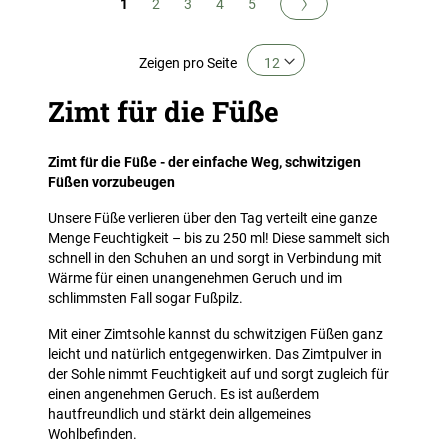
Sie lesen gerade Seite
Buchseite
Buchseite
Buchseite
Buchseite
Buchseite
Nächste
1
2
3
4
5
Zeigen
pro Seite
Zimt für die Füße
Zimt für die Füße - der einfache Weg, schwitzigen
Füßen vorzubeugen
Unsere Füße verlieren über den Tag verteilt eine ganze
Menge Feuchtigkeit – bis zu 250 ml! Diese sammelt sich
schnell in den Schuhen an und sorgt in Verbindung mit
Wärme für einen unangenehmen Geruch und im
schlimmsten Fall sogar Fußpilz.
Mit einer Zimtsohle kannst du schwitzigen Füßen ganz
leicht und natürlich entgegenwirken. Das Zimtpulver in
der Sohle nimmt Feuchtigkeit auf und sorgt zugleich für
einen angenehmen Geruch. Es ist außerdem
hautfreundlich und stärkt dein allgemeines
Wohlbefinden.