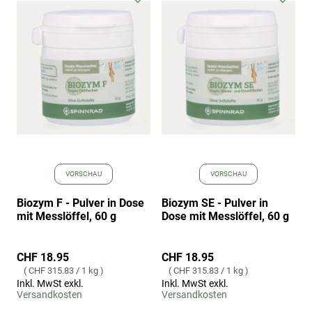
Wunschliste
Wuns
hinzufügen
hinz
VORSCHAU
VORSCHAU
Biozym F - Pulver in Dose
Biozym SE - Pulver in
mit Messlöffel, 60 g
Dose mit Messlöffel, 60 g
CHF 18.95
CHF 18.95
CHF 315.83
/
1 kg
CHF 315.83
/
1 kg
Inkl. MwSt exkl.
Inkl. MwSt exkl.
Versandkosten
Versandkosten