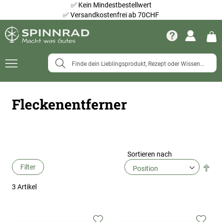
✅
Kein Mindestbestellwert
✅
Versandkostenfrei ab 70CHF
Navigation
umschalten
Fleckenentferner
Sortieren nach
Filter
Abs
Ric
3
Artikel
fes
Zur
Zur