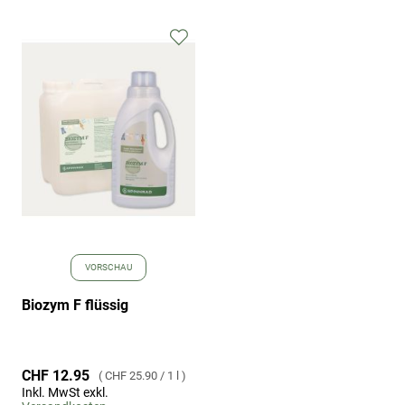
Zur
Wunschliste
hinzufügen
VORSCHAU
Biozym F flüssig
CHF 12.95
CHF 25.90
/
1 l
Inkl. MwSt exkl.