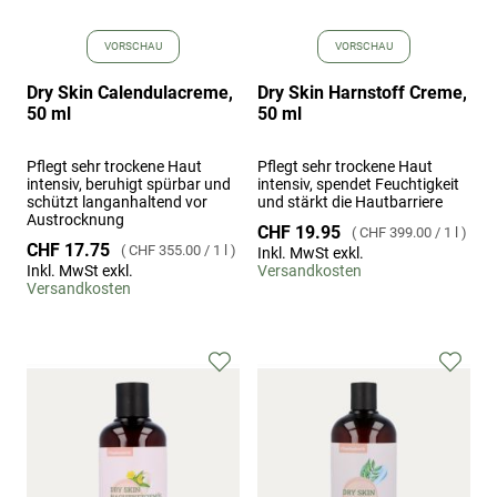
VORSCHAU
VORSCHAU
Dry Skin Calendulacreme,
Dry Skin Harnstoff Creme,
50 ml
50 ml
Pflegt sehr trockene Haut
Pflegt sehr trockene Haut
intensiv, beruhigt spürbar und
intensiv, spendet Feuchtigkeit
schützt langanhaltend vor
und stärkt die Hautbarriere
Austrocknung
CHF 19.95
CHF 399.00
/
1 l
CHF 17.75
CHF 355.00
/
1 l
Inkl. MwSt exkl.
Inkl. MwSt exkl.
Versandkosten
Versandkosten
Zur
Zur
Wunschliste
Wuns
hinzufügen
hinz