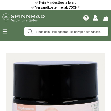
✅
Kein Mindestbestellwert
✅
Versandkostenfrei ab 70CHF
Navigation
umschalten
Zum
Ende
der
Bildergalerie
springen