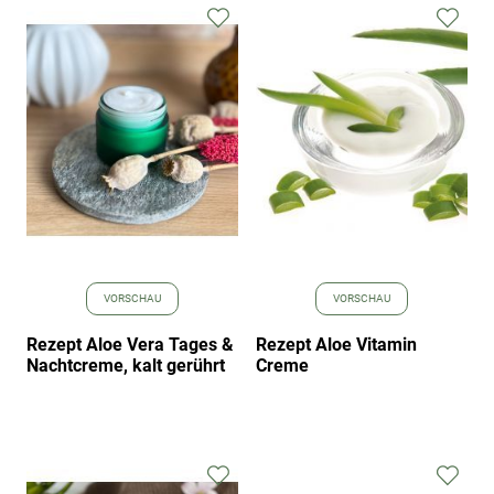
Zur
Zur
Wunschliste
Wuns
hinzufügen
hinz
VORSCHAU
VORSCHAU
Rezept Aloe Vera Tages &
Rezept Aloe Vitamin
Nachtcreme, kalt gerührt
Creme
Zur
Zur