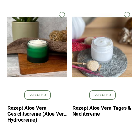
Zur
Zur
Wunschliste
Wuns
hinzufügen
hinz
VORSCHAU
VORSCHAU
Rezept Aloe Vera
Rezept Aloe Vera Tages &
Gesichtscreme (Aloe Vera
Nachtcreme
Hydrocreme)