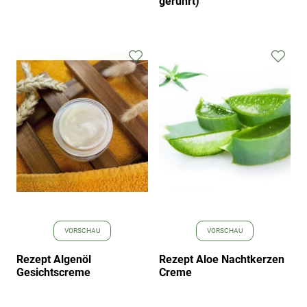
gerührt)
Zur
Zur
Wunschliste
Wuns
hinzufügen
hinz
VORSCHAU
VORSCHAU
Rezept Algenöl
Rezept Aloe Nachtkerzen
Gesichtscreme
Creme