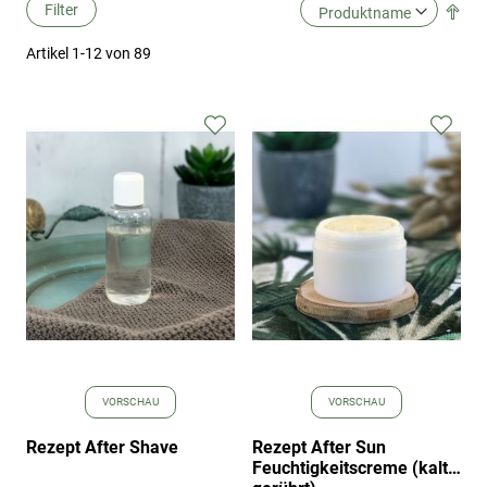
Filter
Abs
Ric
Artikel
1
-
12
von
89
fes
Zur
Zur
Wunschliste
Wuns
hinzufügen
hinz
VORSCHAU
VORSCHAU
Rezept After Shave
Rezept After Sun
Feuchtigkeitscreme (kalt