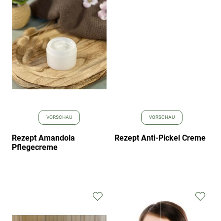
Wunschliste
Wuns
hinzufügen
hinz
VORSCHAU
VORSCHAU
Rezept Amandola
Rezept Anti-Pickel Creme
Pflegecreme
Zur
Zur
Wunschliste
Wuns