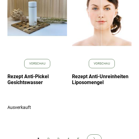
hinzufügen
hinz
VORSCHAU
VORSCHAU
Rezept Anti-Pickel
Rezept Anti-Unreinheiten
Gesichtswasser
Liposomengel
Ausverkauft
Buchseite
Sie lesen gerade Seite
Buchseite
Buchseite
Buchseite
Buchseite
Buchseite
Nächste