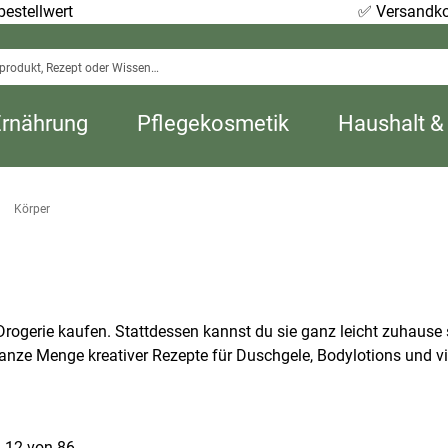
estellwert
✅
Versandko
Ernährung
Pflegekosmetik
Haushalt &
Körper
Drogerie kaufen. Stattdessen kannst du sie ganz leicht zuhause 
 ganze Menge kreativer Rezepte für Duschgele, Bodylotions und vi
1
-
12
von
86