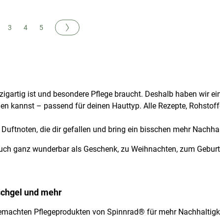
te
Buchseite
Nächste
en gerade Seite
chseite
Buchseite
Buchseite
Buchseite
3
4
5
zigartig ist und besondere Pflege braucht. Deshalb haben wir ei
hen kannst – passend für deinen Hauttyp. Alle Rezepte, Rohstof
Duftnoten, die dir gefallen und bring ein bisschen mehr Nachhal
auch ganz wunderbar als Geschenk, zu Weihnachten, zum Geburts
schgel und mehr
emachten Pflegeprodukten von Spinnrad® für mehr Nachhaltigkeit