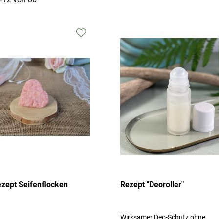
Zur
Wunschliste
hinzufügen
zept Seifenflocken
Rezept "Deoroller"
Wirksamer Deo-Schutz ohne