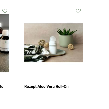
Zur
Zur
Wunschliste
Wunschliste
hinzufügen
hinzufügen
fe
Rezept Aloe Vera Roll-On