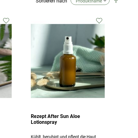
Sortieren nach
Richtung
festlegen
Zur
Zur
Wunschliste
Wunschliste
hinzufügen
hinzufügen
Rezept After Sun Aloe
Lotionspray
Kühlt, beruhigt und pflegt die Haut