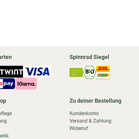
arten
Spinnrad Siegel
hop
Zu deiner Bestellung
pflege
Kundenkonto
ung
Versand & Zahlung
Widerruf
etik