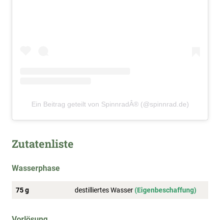
Ein Beitrag geteilt von SpinnradÂ® (@spinnrad.de)
Zutatenliste
Wasserphase
75 g
destilliertes Wasser
(Eigenbeschaffung)
Vorlösung