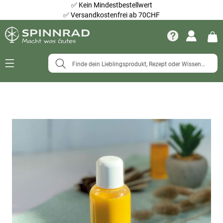
✅
Kein Mindestbestellwert
✅
Versandkostenfrei ab 70CHF
Navigation
umschalten
Zum
Ende
der
Bildergalerie
springen