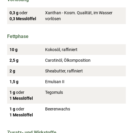
0,3 g
oder
Xanthan - Kosm. Qualität, im Wasser
0,3 Messlöffel
vorlösen
Fettphase
10 g
Kokosöl, raffiniert
2,5 g
Carotinöl, Ölkomposition
2 g
Sheabutter, raffiniert
1,5 g
Emulsan II
1 g
oder
Tegomuls
1 Messlöffel
1 g
oder
Beerenwachs
1 Messlöffel
Zusatz- und Wirkstoffe