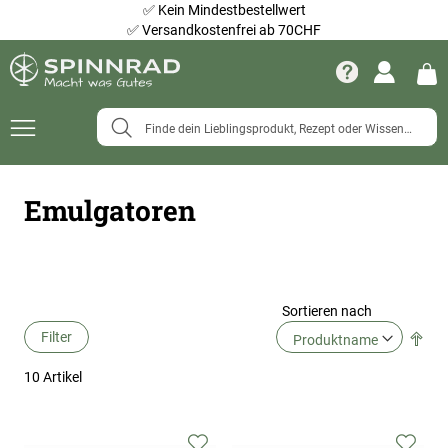
✅
Kein Mindestbestellwert
✅
Versandkostenfrei ab 70CHF
Navigation
umschalten
Emulgatoren
Sortieren nach
Filter
Abs
Ric
10
Artikel
fes
Zur
Zur