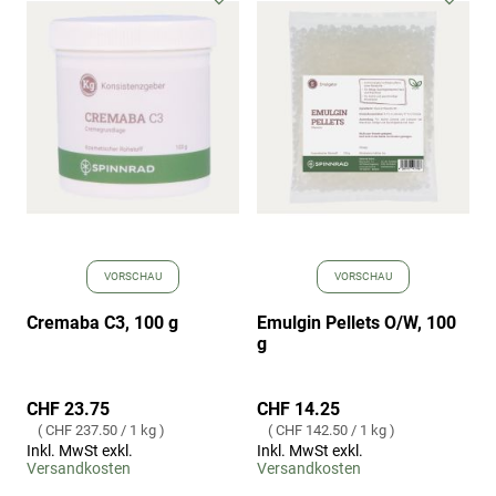
Wunschliste
Wuns
hinzufügen
hinz
VORSCHAU
VORSCHAU
Cremaba C3, 100 g
Emulgin Pellets O/W, 100
g
CHF 23.75
CHF 14.25
CHF 237.50
/
1 kg
CHF 142.50
/
1 kg
Inkl. MwSt exkl.
Inkl. MwSt exkl.
Versandkosten
Versandkosten