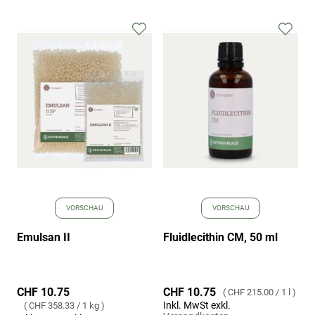
Zur
Zur
Wunschliste
Wuns
hinzufügen
hinz
VORSCHAU
VORSCHAU
Emulsan II
Fluidlecithin CM, 50 ml
CHF 10.75
CHF 10.75
CHF 215.00
/
1 l
Inkl. MwSt exkl.
CHF 358.33
/
1 kg