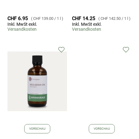
CHF 6.95
CHF 14.25
CHF 139.00
/
1 l
CHF 142.50
/
1 l
Inkl. MwSt exkl.
Inkl. MwSt exkl.
Versandkosten
Versandkosten
Zur
Zur
Wunschliste
Wuns
hinzufügen
hinz
VORSCHAU
VORSCHAU