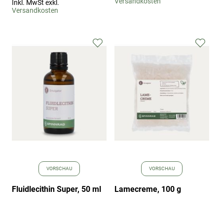
Versandkosten
Inkl. MwSt exkl.
Versandkosten
Zur
Zur
Wunschliste
Wuns
hinzufügen
hinz
VORSCHAU
VORSCHAU
Fluidlecithin Super, 50 ml
Lamecreme, 100 g