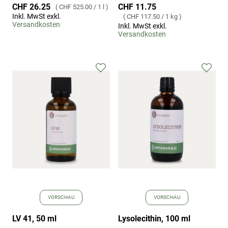
CHF 11.75
CHF 26.25
CHF 525.00
/
1 l
Inkl. MwSt exkl.
CHF 117.50
/
1 kg
Versandkosten
Inkl. MwSt exkl.
Versandkosten
Zur
Zur
Wunschliste
Wuns
hinzufügen
hinz
VORSCHAU
VORSCHAU
LV 41, 50 ml
Lysolecithin, 100 ml