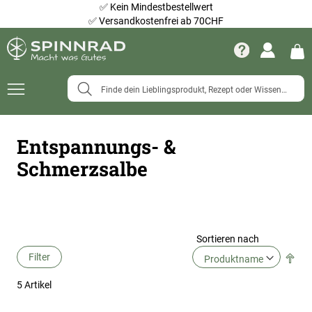
✅
Kein Mindestbestellwert
✅
Versandkostenfrei ab 70CHF
Navigation
umschalten
Entspannungs- &
Schmerzsalbe
Sortieren nach
Filter
Abs
Ric
5
Artikel
fes