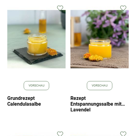
Zur
Zur
Wunschliste
Wuns
hinzufügen
hinz
VORSCHAU
VORSCHAU
Grundrezept
Rezept
Calendulasalbe
Entspannungssalbe mit
Lavendel
Zur
Zur