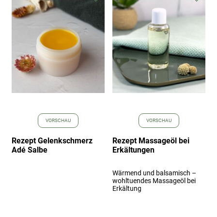
Wunschliste
Wuns
hinzufügen
hinz
VORSCHAU
VORSCHAU
Rezept Gelenkschmerz
Rezept Massageöl bei
Adé Salbe
Erkältungen
Wärmend und balsamisch –
wohltuendes Massageöl bei
Erkältung