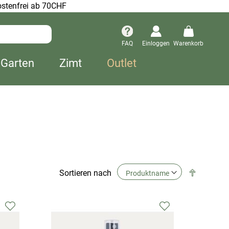
stenfrei ab 70CHF
FAQ
Einloggen
Warenkorb
 Garten
Zimt
Outlet
Absteige
Sortieren nach
Richtung
festlegen
Zur
Zur
Wunschliste
Wunschliste