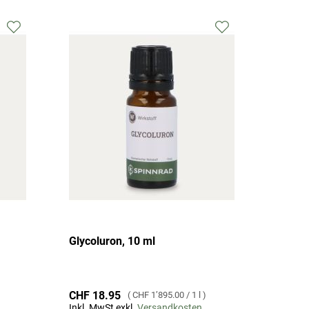
Zur
Zur
Wunschliste
Wunschliste
hinzufügen
hinzufügen
Glycoluron, 10 ml
CHF 18.95
CHF 1’895.00
/
1 l
Inkl. MwSt exkl.
Versandkosten