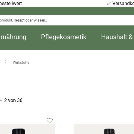
estellwert
✅
Versandko
Ernährung
Pflegekosmetik
Haushalt &
Wirkstoffe
1
-
12
von
36
Zur
Wunschliste