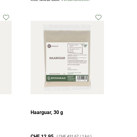
Zur
Zur
Wunschliste
Wunschliste
hinzufügen
hinzufügen
Haarguar, 30 g
CHF 12.95
CHF 431.67
/
1 kg