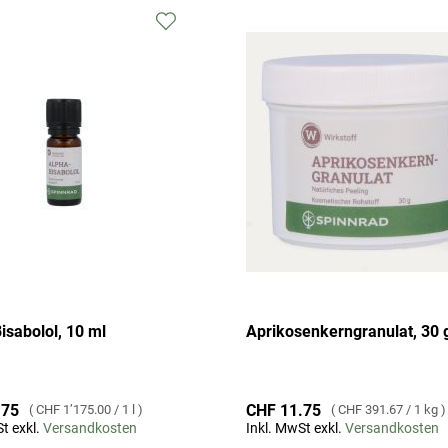
Zur
Wunschliste
hinzufügen
isabolol, 10 ml
Aprikosenkerngranulat, 30 
.75
CHF 11.75
CHF 1’175.00
/
1 l
CHF 391.67
/
1 kg
t exkl.
Versandkosten
Inkl. MwSt exkl.
Versandkosten