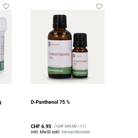
Zur
Zur
Wunschliste
Wunschliste
hinzufügen
hinzufügen
g
D-Panthenol 75 %
CHF 6.95
CHF 695.00
/
1 l
Inkl. MwSt exkl.
Versandkosten