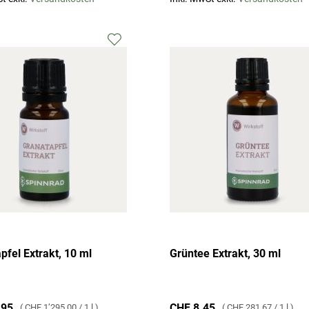
Zur
Wunschliste
hinzufügen
pfel Extrakt, 10 ml
Grüntee Extrakt, 30 ml
.95
CHF 8.45
CHF 1’295.00
/
1 l
CHF 281.67
/
1 l