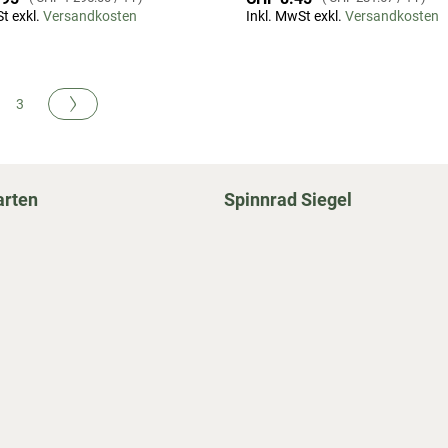
t exkl.
Versandkosten
Inkl. MwSt exkl.
Versandkosten
te
Buchseite
Nächste
en gerade Seite
chseite
Buchseite
3
arten
Spinnrad Siegel