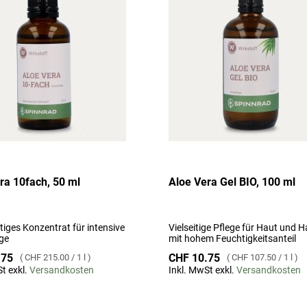
hinzufügen
ra 10fach, 50 ml
Aloe Vera Gel BIO, 100 ml
iges Konzentrat für intensive
Vielseitige Pflege für Haut und H
ge
mit hohem Feuchtigkeitsanteil
.75
CHF 10.75
CHF 215.00
/
1 l
CHF 107.50
/
1 l
t exkl.
Versandkosten
Inkl. MwSt exkl.
Versandkosten