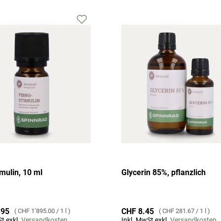
Zur
Wunschliste
hinzufügen
imulin, 10 ml
Glycerin 85%, pflanzlich
.95
CHF 8.45
CHF 1’895.00
/
1 l
CHF 281.67
/
1 l
t exkl.
Versandkosten
Inkl. MwSt exkl.
Versandkosten