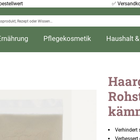
estellwert
✅
Versandko
Ernährung
Pflegekosmetik
Haushalt &
Haar
Rohst
kämm
Verhindert 
Verbessert