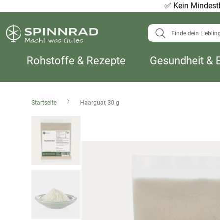
✅
Kein Mindestb
Suche
Rohstoffe & Rezepte
Gesundheit & 
Startseite
Haarguar, 30 g
Zum
Ende
der
Bildergalerie
springen