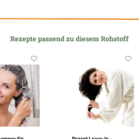
Rezepte passend zu diesem Rohstoff
Zur
Zu
Wunschliste
Wu
hinzufügen
hi
hampoo für
Rezept Leave-In