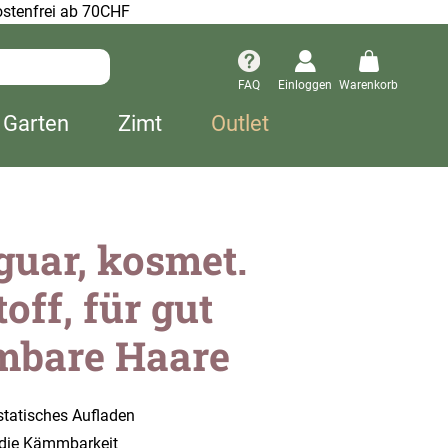
stenfrei ab 70CHF
FAQ
Einloggen
Warenkorb
 Garten
Zimt
Outlet
guar, kosmet.
off, für gut
bare Haare
statisches Aufladen
 die Kämmbarkeit