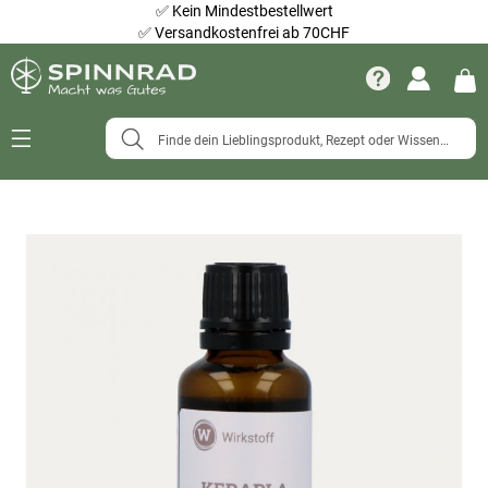
✅
Kein Mindestbestellwert
✅
Versandkostenfrei ab 70CHF
Navigation
umschalten
Zum
Ende
der
Bildergalerie
springen