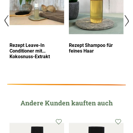
o
Rezept Leave-In
Rezept Shampoo für
R
Conditioner mit
feines Haar
tr
Kokosnuss-Extrakt
Andere Kunden kauften auch