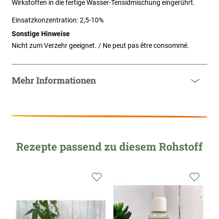
Wirkstoffen in die fertige Wasser-Tensidmischung eingerührt.
Einsatzkonzentration: 2,5-10%
Sonstige Hinweise
Nicht zum Verzehr geeignet. / Ne peut pas être consommé.
Mehr Informationen
Rezepte passend zu diesem Rohstoff
Zur
Zur
Zur
Wunschliste
Wunschliste
Wunsc
hinzufügen
hinzufügen
hinzu