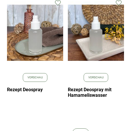
Zur
Zur
Wunschliste
Wuns
hinzufügen
hinz
VORSCHAU
VORSCHAU
Rezept Deospray
Rezept Deospray mit
Hamameliswasser