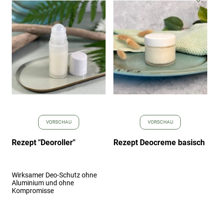
Wunschliste
Wuns
hinzufügen
hinz
VORSCHAU
VORSCHAU
Rezept "Deoroller"
Rezept Deocreme basisch
Wirksamer Deo-Schutz ohne
Aluminium und ohne
Kompromisse