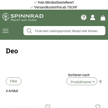
✅
Kein Mindestbestellwert
✅
Versandkostenfrei ab 70CHF
Navigation
umschalten
Deo
Sortieren nach
Filter
Abs
Ric
4
Artikel
fes
Zur
Zur