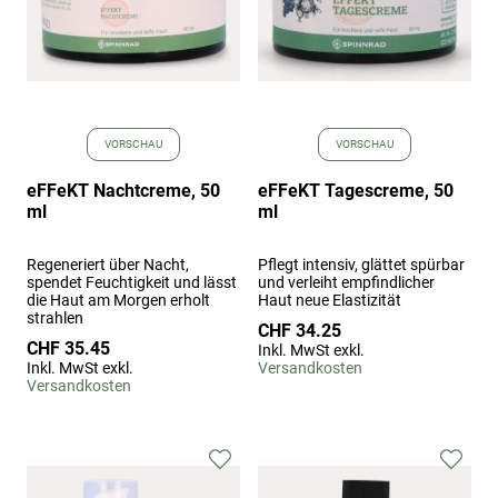
VORSCHAU
VORSCHAU
eFFeKT Nachtcreme, 50
eFFeKT Tagescreme, 50
ml
ml
Regeneriert über Nacht,
Pflegt intensiv, glättet spürbar
spendet Feuchtigkeit und lässt
und verleiht empfindlicher
die Haut am Morgen erholt
Haut neue Elastizität
strahlen
CHF 34.25
CHF 35.45
Inkl. MwSt exkl.
Inkl. MwSt exkl.
Versandkosten
Versandkosten
Zur
Zur
Wunschliste
Wuns