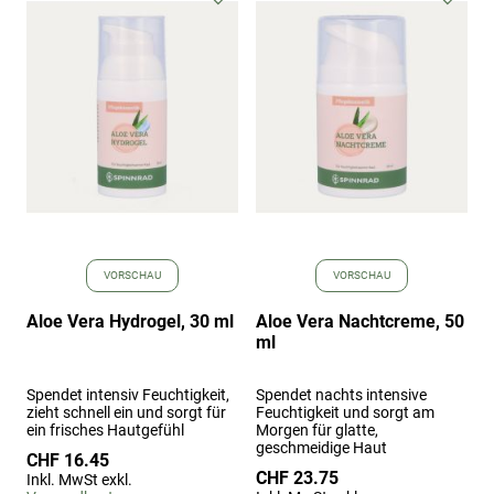
Wunschliste
Wuns
hinzufügen
hinz
VORSCHAU
VORSCHAU
Aloe Vera Hydrogel, 30 ml
Aloe Vera Nachtcreme, 50
ml
Spendet intensiv Feuchtigkeit,
Spendet nachts intensive
zieht schnell ein und sorgt für
Feuchtigkeit und sorgt am
ein frisches Hautgefühl
Morgen für glatte,
geschmeidige Haut
CHF 16.45
CHF 23.75
Inkl. MwSt exkl.