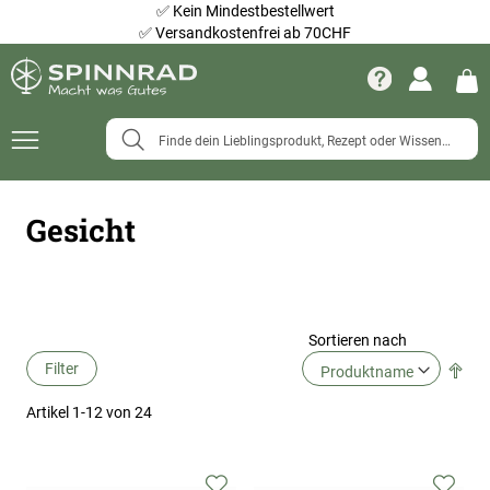
✅
Kein Mindestbestellwert
✅
Versandkostenfrei ab 70CHF
Navigation
umschalten
Gesicht
Sortieren nach
Filter
Abs
Ric
Artikel
1
-
12
von
24
fes
Zur
Zur