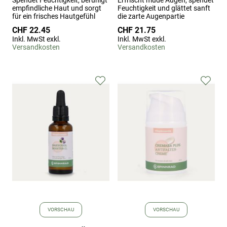
empfindliche Haut und sorgt
Feuchtigkeit und glättet sanft
für ein frisches Hautgefühl
die zarte Augenpartie
CHF 22.45
CHF 21.75
Inkl. MwSt exkl.
Inkl. MwSt exkl.
Versandkosten
Versandkosten
Zur
Zur
Wunschliste
Wuns
hinzufügen
hinz
VORSCHAU
VORSCHAU