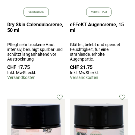
VORSCHAU
VORSCHAU
Dry Skin Calendulacreme,
eFFeKT Augencreme, 15
50 ml
ml
Pflegt sehr trockene Haut
Glättet, belebt und spendet
intensiv, beruhigt spürbar und
Feuchtigkeit, für eine
schützt langanhaltend vor
strahlende, erholte
Austrocknung
Augenpartie.
CHF 17.75
CHF 21.75
Inkl. MwSt exkl.
Inkl. MwSt exkl.
Versandkosten
Versandkosten
Zur
Zur
Wunschliste
Wuns
hinzufügen
hinz