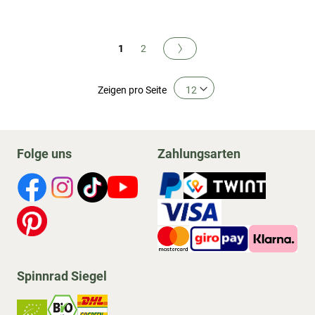
Buchseite
Sie lesen gerade Seite
Buchseite
Buchseite
Nächste
1
2
Zeigen
pro Seite
Folge uns
Zahlungsarten
Spinnrad Siegel