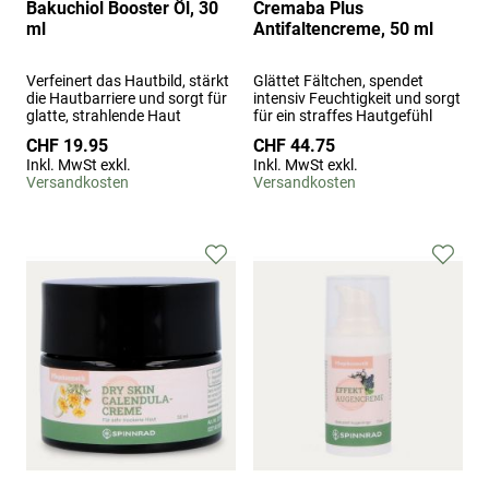
Bakuchiol Booster Öl, 30
Cremaba Plus
ml
Antifaltencreme, 50 ml
Verfeinert das Hautbild, stärkt
Glättet Fältchen, spendet
die Hautbarriere und sorgt für
intensiv Feuchtigkeit und sorgt
glatte, strahlende Haut
für ein straffes Hautgefühl
CHF 19.95
CHF 44.75
Inkl. MwSt exkl.
Inkl. MwSt exkl.
Versandkosten
Versandkosten
Zur
Zur
Wunschliste
Wuns
hinzufügen
hinz