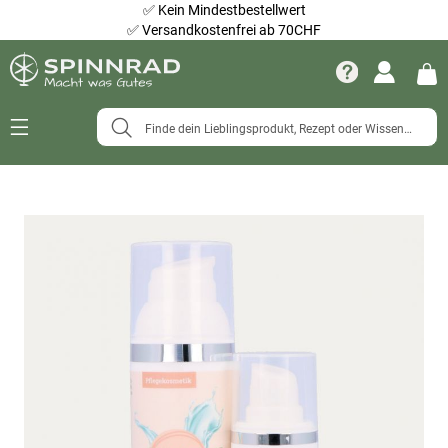
✅
Kein Mindestbestellwert
✅
Versandkostenfrei ab 70CHF
Navigation
umschalten
Zum
Ende
der
Bildergalerie
springen