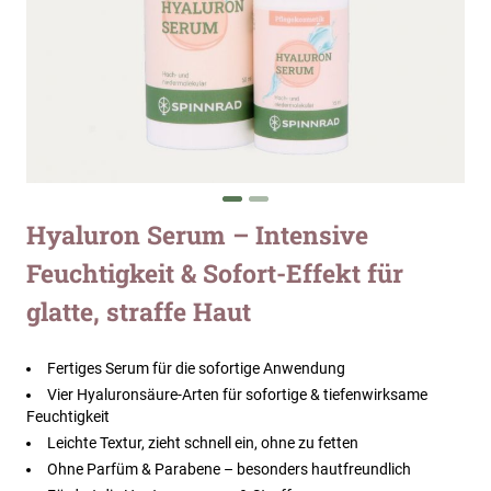
Zum
Hyaluron Serum – Intensive
Anfang
Feuchtigkeit & Sofort-Effekt für
der
Bildergalerie
glatte, straffe Haut
springen
Fertiges Serum für die sofortige Anwendung
Vier Hyaluronsäure-Arten für sofortige & tiefenwirksame
Feuchtigkeit
Leichte Textur, zieht schnell ein, ohne zu fetten
Ohne Parfüm & Parabene – besonders hautfreundlich