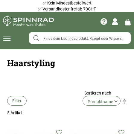
✅
Kein Mindestbestellwert
✅
Versandkostenfrei ab 70CHF
Navigation
umschalten
Haarstyling
Sortieren nach
Filter
Abs
Ric
5
Artikel
fes
Zur
Zur