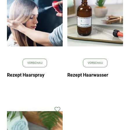
hinzufügen
hinz
VORSCHAU
VORSCHAU
Rezept Haarspray
Rezept Haarwasser
Zur
Wunschliste
hinzufügen