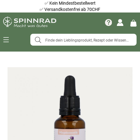
✅
Kein Mindestbestellwert
✅
Versandkostenfrei ab 70CHF
Navigation
umschalten
Zum
Ende
der
Bildergalerie
springen