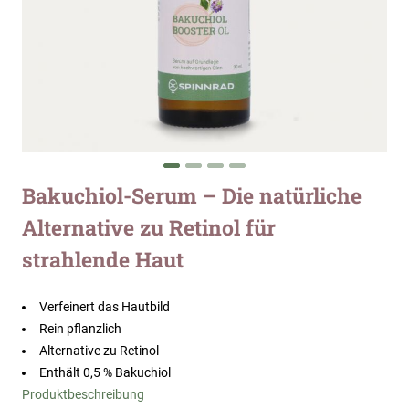
Zum
Bakuchiol-Serum – Die natürliche
Anfang
Alternative zu Retinol für
der
Bildergalerie
strahlende Haut
springen
Verfeinert das Hautbild
Rein pflanzlich
Alternative zu Retinol
Enthält 0,5 % Bakuchiol
Produktbeschreibung