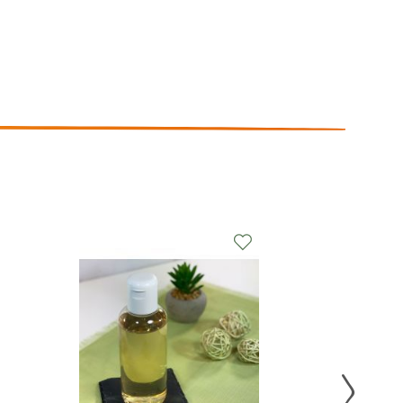
r
Zur
nschliste
Wunschliste
nzufügen
hinzufügen