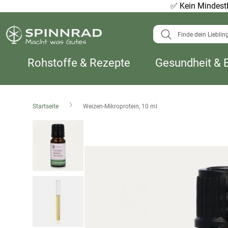
✅
Kein Mindestb
Suche
Rohstoffe & Rezepte
Gesundheit & 
Startseite
Weizen-Mikroprotein, 10 ml
Zum
Ende
der
Bildergalerie
springen