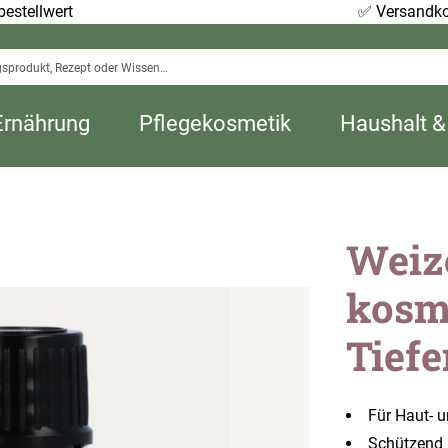
estellwert
✅
Versandko
Ernährung
Pflegekosmetik
Haushalt &
Weiz
kosme
Tief
Für Haut- 
Schützend 