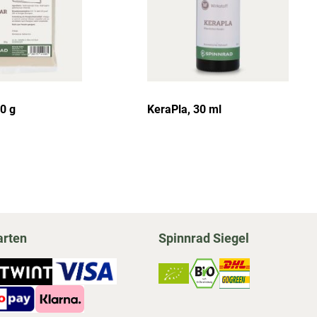
0 g
KeraPla, 30 ml
arten
Spinnrad Siegel