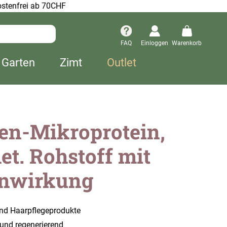
stenfrei ab 70CHF
FAQ
Einloggen
Warenkorb
 Garten
Zimt
Outlet
en-Mikroprotein,
t. Rohstoff mit
enwirkung
und Haarpflegeprodukte
und regenerierend