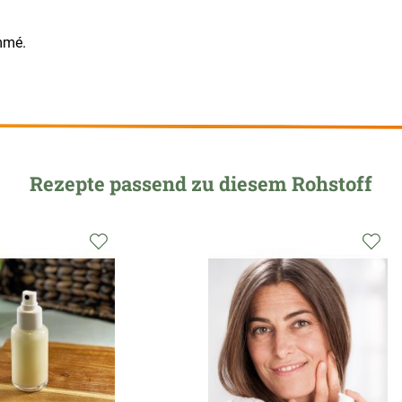
mmé.
Rezepte passend zu diesem Rohstoff
Zur
Zu
Wunschliste
Wu
hinzufügen
hi