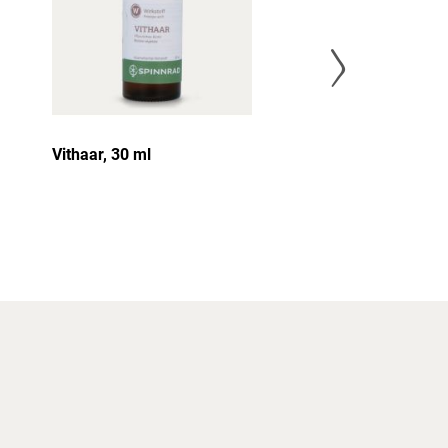
Vithaar, 30 ml
HYDROCORN -
Feuchtigkeits
ml