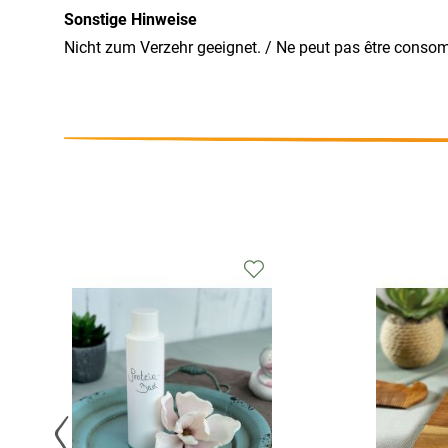
Sonstige Hinweise
Nicht zum Verzehr geeignet. / Ne peut pas être conso
Zur
chliste
Wunschliste
ufügen
hinzufügen