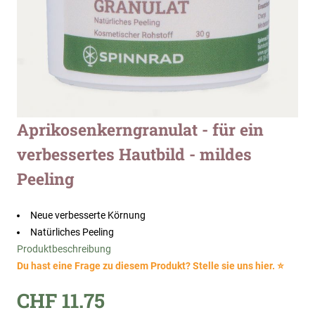
Zum
Aprikosenkerngranulat - für ein
Anfang
verbessertes Hautbild - mildes
der
Bildergalerie
Peeling
springen
Neue verbesserte Körnung
Natürliches Peeling
Produktbeschreibung
Du hast eine Frage zu diesem Produkt? Stelle sie uns hier. ⭐
CHF 11.75