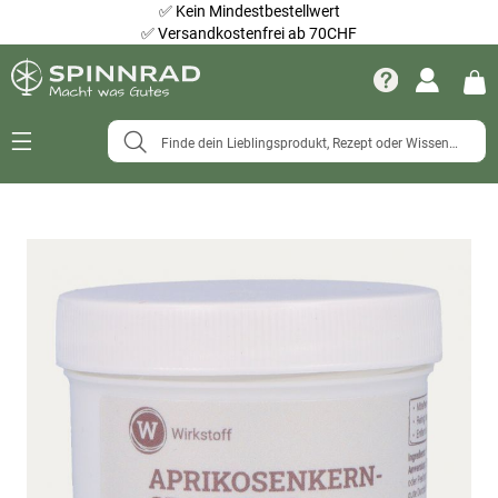
✅
Kein Mindestbestellwert
✅
Versandkostenfrei ab 70CHF
Navigation
umschalten
Zum
Ende
der
Bildergalerie
springen