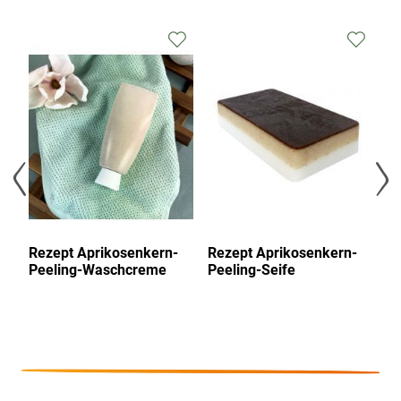
Zur
Zur
Zur
Wunschliste
Wunschliste
Wunsc
hinzufügen
hinzufügen
hinzu
Rezept Aprikosenkern-
Rezept Aprikosenkern-
R
Peeling-Waschcreme
Peeling-Seife
Pe