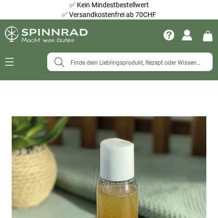
✅
Kein Mindestbestellwert
✅
Versandkostenfrei ab 70CHF
Navigation
umschalten
Zum
Ende
der
Bildergalerie
springen