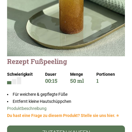
Zum
Rezept Fußpeeling
Anfang
der
Schwierigkeit
Dauer
Menge
Portionen
Bildergalerie
00:15
50 ml
1
springen
Für weichere & gepflegte Füße
Entfernt kleine Hautschüppchen
Produktbeschreibung
Du hast eine Frage zu diesem Produkt? Stelle sie uns hier. ⭐