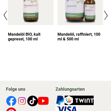
,
Mandelöl BIO, kalt
Mandelöl, raffiniert, 100
Ma
gepresst, 100 ml
ml & 500 ml
Pa
30
Folge uns
Zahlungsarten