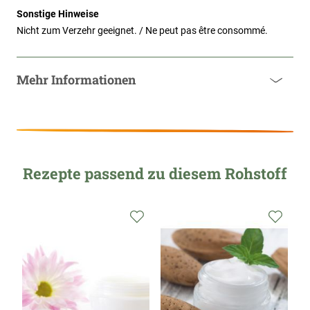
Sonstige Hinweise
Nicht zum Verzehr geeignet. / Ne peut pas être consommé.
Mehr Informationen
Rezepte passend zu diesem Rohstoff
Zur
Zur
Zur
Wunschliste
Wunschliste
Wunsc
hinzufügen
hinzufügen
hinzu