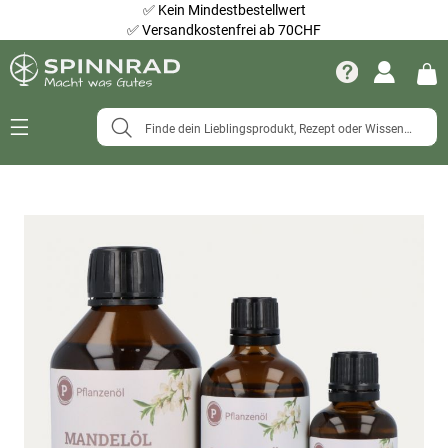
✅
Kein Mindestbestellwert
✅
Versandkostenfrei ab 70CHF
Navigation
umschalten
Zum
Ende
der
Bildergalerie
springen