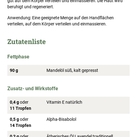
gut auf dem Körper verteilen und einmassieren. Die Haut wird
beruhigt und regeneriert.
Anwendung: Eine geeignete Menge auf den Handflächen
verteilen, auf dem Körper verteilen und einmassieren.
Zutatenliste
Fettphase
90 g
Mandelöl süß, kalt gepresst
Zusatz- und Wirkstoffe
0,4 g
oder
Vitamin E natürlich
11 Tropfen
0,5 g
oder
Alpha-Bisabolol
14 Tropfen
0,2 g
oder
Ätherisches Öl Lavendel traditionell