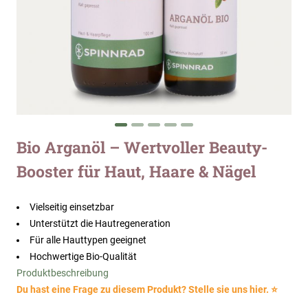
Zum
Bio Arganöl – Wertvoller Beauty-
Anfang
Booster für Haut, Haare & Nägel
der
Bildergalerie
springen
Vielseitig einsetzbar
Unterstützt die Hautregeneration
Für alle Hauttypen geeignet
Hochwertige Bio-Qualität
Produktbeschreibung
Du hast eine Frage zu diesem Produkt? Stelle sie uns hier. ⭐