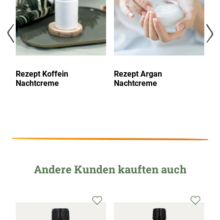
l
Rezept Koffein
Rezept Argan
R
Nachtcreme
Nachtcreme
N
Andere Kunden kauften auch