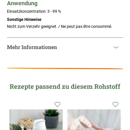
Anwendung
Einsatzkonzentration: 3 - 99 %
Sonstige Hinweise
Nicht zum Verzehr geeignet. / Ne peut pas être consommé.
Mehr Informationen
Rezepte passend zu diesem Rohstoff
Zur
Zur
Zur
Wunschliste
Wunschliste
Wunsc
hinzufügen
hinzufügen
hinzu