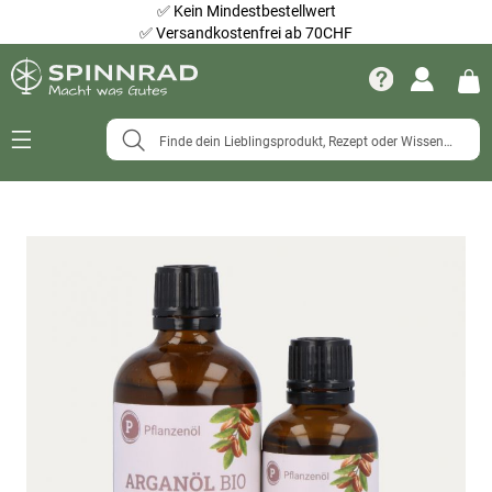
✅
Kein Mindestbestellwert
✅
Versandkostenfrei ab 70CHF
Navigation
umschalten
Zum
Ende
der
Bildergalerie
springen