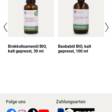
Brokkolisamenöl BIO,
Baobaböl BIO, kalt
Ri
kalt gepresst, 30 ml
gepresst, 100 ml
ge
Folge uns
Zahlungsarten