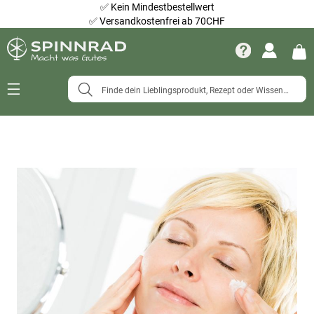
✅
Kein Mindestbestellwert
✅
Versandkostenfrei ab 70CHF
Navigation
umschalten
Zum
Ende
der
Bildergalerie
springen