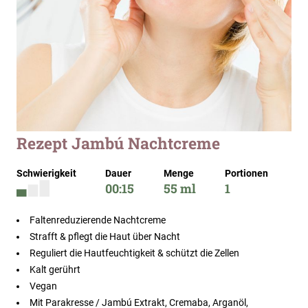
Zum
Rezept Jambú Nachtcreme
Anfang
der
Schwierigkeit
Dauer
Menge
Portionen
Bildergalerie
00:15
55 ml
1
springen
Faltenreduzierende Nachtcreme
Strafft & pflegt die Haut über Nacht
Reguliert die Hautfeuchtigkeit & schützt die Zellen
Kalt gerührt
Vegan
Mit Parakresse / Jambú Extrakt, Cremaba, Arganöl,