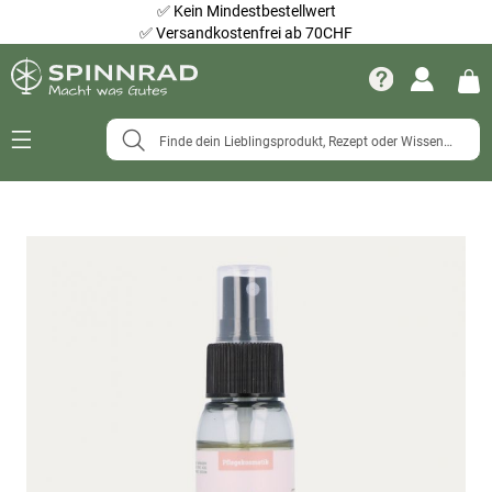
✅
Kein Mindestbestellwert
✅
Versandkostenfrei ab 70CHF
Navigation
umschalten
Zum
Ende
der
Bildergalerie
springen