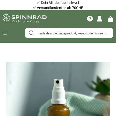
✅
Kein Mindestbestellwert
✅
Versandkostenfrei ab 70CHF
Navigation
umschalten
Zum
Ende
der
Bildergalerie
springen