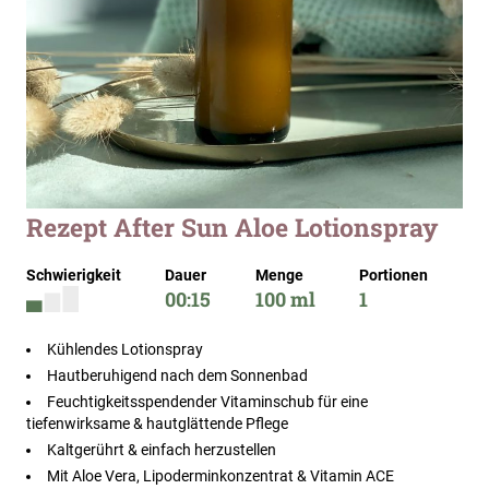
Zum
Rezept After Sun Aloe Lotionspray
Anfang
der
Schwierigkeit
Dauer
Menge
Portionen
Bildergalerie
00:15
100 ml
1
springen
Kühlendes Lotionspray
Hautberuhigend nach dem Sonnenbad
Feuchtigkeitsspendender Vitaminschub für eine
tiefenwirksame & hautglättende Pflege
Kaltgerührt & einfach herzustellen
Mit Aloe Vera, Lipoderminkonzentrat & Vitamin ACE