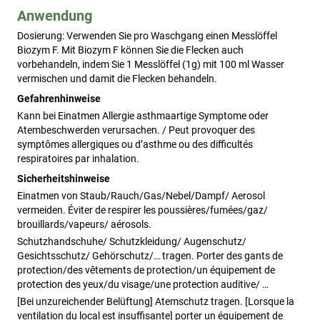
Anwendung
Dosierung: Verwenden Sie pro Waschgang einen Messlöffel 
Biozym F. Mit Biozym F können Sie die Flecken auch 
vorbehandeln, indem Sie 1 Messlöffel (1g) mit 100 ml Wasser 
vermischen und damit die Flecken behandeln.
Gefahrenhinweise
Kann bei Einatmen Allergie asthmaartige Symptome oder
Atembeschwerden verursachen. / Peut provoquer des
symptômes allergiques ou d’asthme ou des difficultés
respiratoires par inhalation.
Sicherheitshinweise
Einatmen von Staub/Rauch/Gas/Nebel/Dampf/ Aerosol
vermeiden. Éviter de respirer les poussières/fumées/gaz/
brouillards/vapeurs/ aérosols.
Schutzhandschuhe/ Schutzkleidung/ Augenschutz/
Gesichtsschutz/ Gehörschutz/… tragen. Porter des gants de
protection/des vêtements de protection/un équipement de
protection des yeux/du visage/une protection auditive/ …
[Bei unzureichender Belüftung] Atemschutz tragen. [Lorsque la
ventilation du local est insuffisante] porter un équipement de