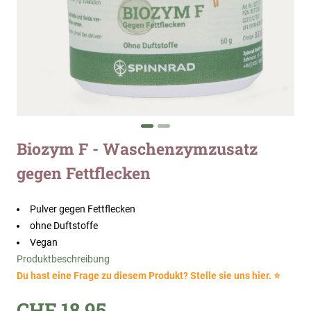
Zum
Biozym F - Waschenzymzusatz
Anfang
gegen Fettflecken
der
Bildergalerie
springen
Pulver gegen Fettflecken
ohne Duftstoffe
Vegan
Produktbeschreibung
Du hast eine Frage zu diesem Produkt? Stelle sie uns hier. ⭐
CHF 18.95