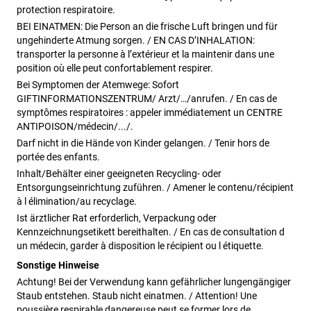
protection respiratoire.
BEI EINATMEN: Die Person an die frische Luft bringen und für
ungehinderte Atmung sorgen. / EN CAS D’INHALATION:
transporter la personne à l’extérieur et la maintenir dans une
position où elle peut confortablement respirer.
Bei Symptomen der Atemwege: Sofort
GIFTINFORMATIONSZENTRUM/ Arzt/…/anrufen. / En cas de
symptômes respiratoires : appeler immédiatement un CENTRE
ANTIPOISON/médecin/.../.
Darf nicht in die Hände von Kinder gelangen. / Tenir hors de
portée des enfants.
Inhalt/Behälter einer geeigneten Recycling- oder
Entsorgungseinrichtung zuführen. / Amener le contenu/récipient
à l élimination/au recyclage.
Ist ärztlicher Rat erforderlich, Verpackung oder
Kennzeichnungsetikett bereithalten. / En cas de consultation d
un médecin, garder à disposition le récipient ou l étiquette.
Sonstige Hinweise
Achtung! Bei der Verwendung kann gefährlicher lungengängiger
Staub entstehen. Staub nicht einatmen. / Attention! Une
poussière respirable dangereuse peut se former lors de