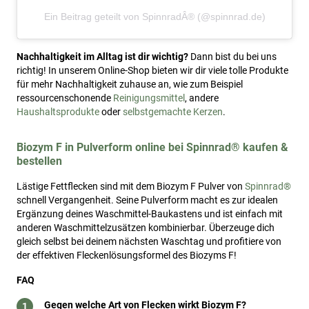
Ein Beitrag geteilt von SpinnradÂ® (@spinnrad.de)
Nachhaltigkeit im Alltag ist dir wichtig?
Dann bist du bei uns
richtig! In unserem Online-Shop bieten wir dir viele tolle Produkte
für mehr Nachhaltigkeit zuhause an, wie zum Beispiel
ressourcenschonende
Reinigungsmittel
, andere
Haushaltsprodukte
oder
selbstgemachte Kerzen
.
Biozym F in Pulverform online bei Spinnrad® kaufen &
bestellen
Lästige Fettflecken sind mit dem Biozym F Pulver von
Spinnrad®
schnell Vergangenheit. Seine Pulverform macht es zur idealen
Ergänzung deines Waschmittel-Baukastens und ist einfach mit
anderen Waschmittelzusätzen kombinierbar. Überzeuge dich
gleich selbst bei deinem nächsten Waschtag und profitiere von
der effektiven Fleckenlösungsformel des Biozyms F!
FAQ
Gegen welche Art von Flecken wirkt Biozym F?