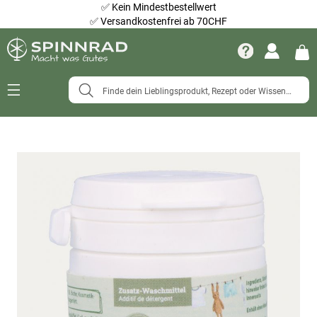
✅
Kein Mindestbestellwert
✅
Versandkostenfrei ab 70CHF
Navigation
umschalten
Zum
Ende
der
Bildergalerie
springen