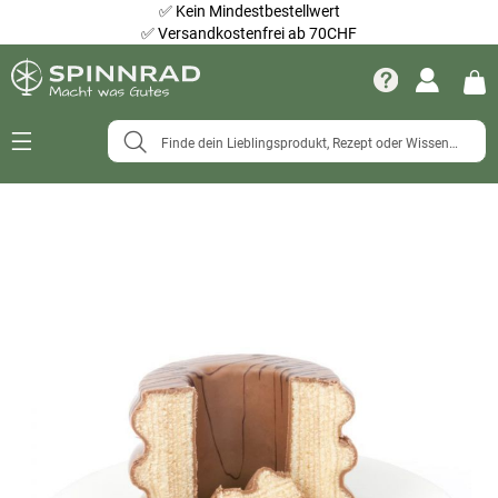
✅
Kein Mindestbestellwert
✅
Versandkostenfrei ab 70CHF
Navigation
umschalten
Zum
Ende
der
Bildergalerie
springen