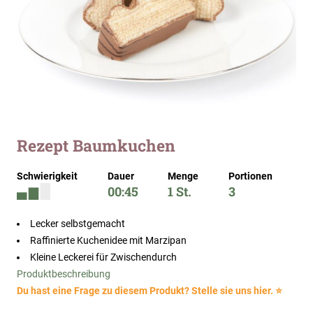
Zum
Rezept Baumkuchen
Anfang
der
Schwierigkeit
Dauer
Menge
Portionen
Bildergalerie
00:45
1 St.
3
springen
Lecker selbstgemacht
Raffinierte Kuchenidee mit Marzipan
Kleine Leckerei für Zwischendurch
Produktbeschreibung
Du hast eine Frage zu diesem Produkt? Stelle sie uns hier. ⭐