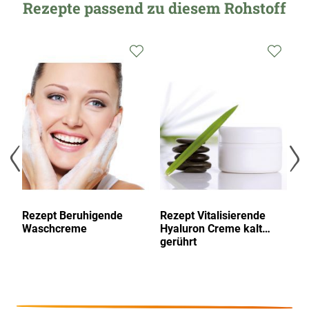
Rezepte passend zu diesem Rohstoff
Zur
Zur
Zur
Wunschliste
Wunschliste
Wunsc
hinzufügen
hinzufügen
hinzu
Rezept Beruhigende
Rezept Vitalisierende
Re
Waschcreme
Hyaluron Creme kalt
G
gerührt
ka