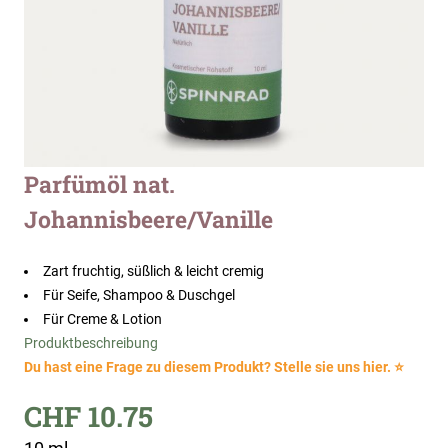
Zum
Parfümöl nat.
Anfang
Johannisbeere/Vanille
der
Bildergalerie
springen
Zart fruchtig, süßlich & leicht cremig
Für Seife, Shampoo & Duschgel
Für Creme & Lotion
Produktbeschreibung
Du hast eine Frage zu diesem Produkt? Stelle sie uns hier. ⭐
CHF 10.75