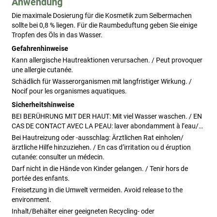
Anwendung
Die maximale Dosierung f
ü
r die Kosmetik zum Selbermachen 
sollte bei 
0,8 %
 liegen
.
 F
ü
r die Raumbeduftung geben Sie einige 
Tropfen des 
Ö
ls in das Wasser
.
Gefahrenhinweise
Kann allergische Hautreaktionen verursachen. / Peut provoquer
une allergie cutanée.
Schädlich für Wasserorganismen mit langfristiger Wirkung. /
Nocif pour les organismes aquatiques.
Sicherheitshinweise
BEI BERÜHRUNG MIT DER HAUT: Mit viel Wasser waschen. / EN
CAS DE CONTACT AVEC LA PEAU: laver abondamment à l’eau/…
Bei Hautreizung oder -ausschlag: Ärztlichen Rat einholen/
ärztliche Hilfe hinzuziehen. / En cas d’irritation ou d éruption
cutanée: consulter un médecin.
Darf nicht in die Hände von Kinder gelangen. / Tenir hors de
portée des enfants.
Freisetzung in die Umwelt vermeiden. Avoid release to the
environment.
Inhalt/Behälter einer geeigneten Recycling- oder