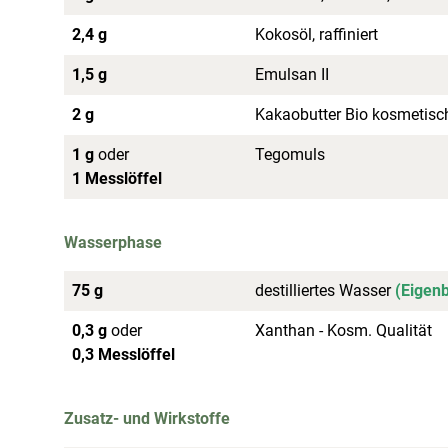
2,4 g
Kokosöl, raffiniert
1,5 g
Emulsan II
2 g
Kakaobutter Bio kosmetisc
1 g
oder
Tegomuls
1 Messlöffel
Wasserphase
75 g
destilliertes Wasser
(Eigen
0,3 g
oder
Xanthan - Kosm. Qualität
0,3 Messlöffel
Zusatz- und Wirkstoffe