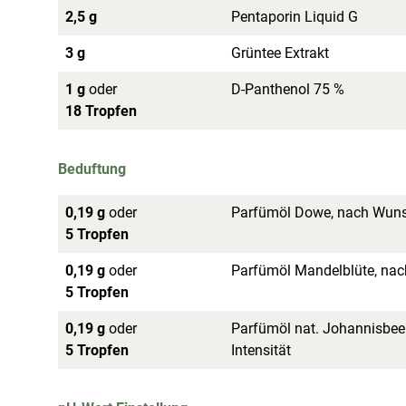
2,5 g
Pentaporin Liquid G
3 g
Grüntee Extrakt
1 g
oder
D-Panthenol 75 %
18 Tropfen
Beduftung
0,19 g
oder
Parfümöl Dowe, nach Wunsc
5 Tropfen
0,19 g
oder
Parfümöl Mandelblüte, nac
5 Tropfen
0,19 g
oder
Parfümöl nat. Johannisbee
5 Tropfen
Intensität