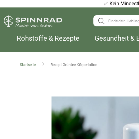
✅
Kein Mindestb
Suche
Rohstoffe & Rezepte
Gesundheit & 
Startseite
Rezept Grüntee Körperlotion
Zum
Ende
der
Bildergalerie
springen