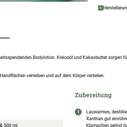
Herstellera
H
gkeitsspendenden Bodylotion. Kokosöl und Kakaobutter sorgen für
andflächen verreiben und auf dem Körper verteilen.
Zubereitung
Lauwarmes, destilli
Xanthan gut einrühre
 & 500 ml
Klümpchen gelöst h