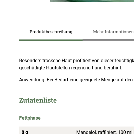
Zum
Anfang
Produktbeschreibung
Mehr Informationen
der
Bildergalerie
springen
Besonders trockene Haut profitiert von dieser feuchti
geschädigte Hautstellen regeneriert und beruhigt.
Anwendung: Bei Bedarf eine geeignete Menge auf den H
Zutatenliste
Fettphase
8 g
Mandelöl, raffiniert, 100 ml