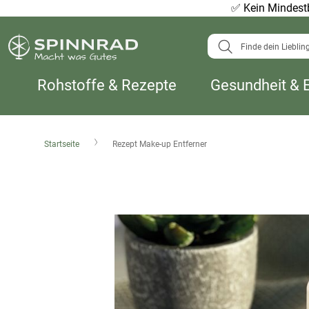
✅
Kein Mindestb
Suche
Rohstoffe & Rezepte
Gesundheit & 
Startseite
Rezept Make-up Entferner
Zum
Ende
der
Bildergalerie
springen