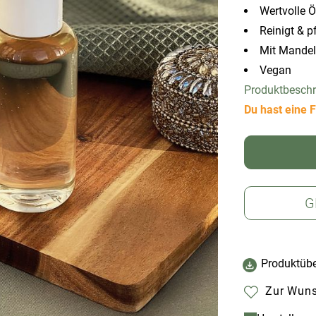
Wertvolle Ö
Reinigt & pf
Mit Mandel
Vegan
Produktbesch
Du hast eine F
G
Produktübe
Zur Wuns