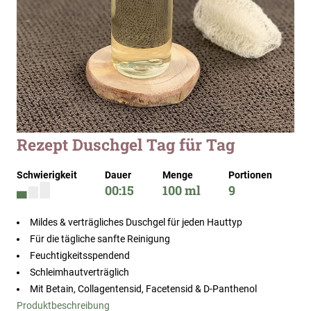
Zum
Rezept Duschgel Tag für Tag
Anfang
der
Schwierigkeit
Dauer
Menge
Portionen
Bildergalerie
00:15
100 ml
9
springen
Mildes & verträgliches Duschgel für jeden Hauttyp
Für die tägliche sanfte Reinigung
Feuchtigkeitsspendend
Schleimhautverträglich
Mit Betain, Collagentensid, Facetensid & D-Panthenol
Produktbeschreibung