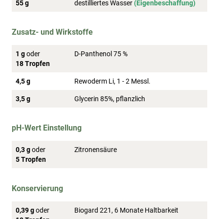
55 g
destilliertes Wasser
(Eigenbeschaffung)
Zusatz- und Wirkstoffe
1 g
oder
D-Panthenol 75 %
18 Tropfen
4,5 g
Rewoderm Li, 1 - 2 Messl.
3,5 g
Glycerin 85%, pflanzlich
pH-Wert Einstellung
0,3 g
oder
Zitronensäure
5 Tropfen
Konservierung
0,39 g
oder
Biogard 221, 6 Monate Haltbarkeit