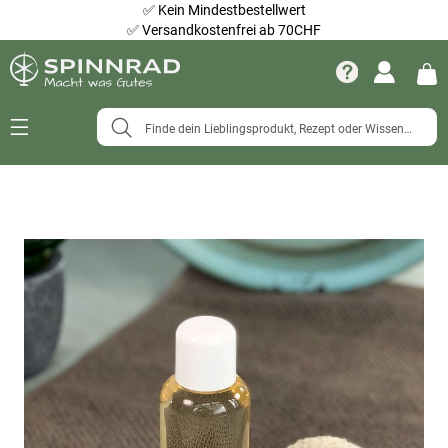
✅
Kein Mindestbestellwert
✅
Versandkostenfrei ab 70CHF
Navigation
umschalten
Zum
Ende
der
Bildergalerie
springen