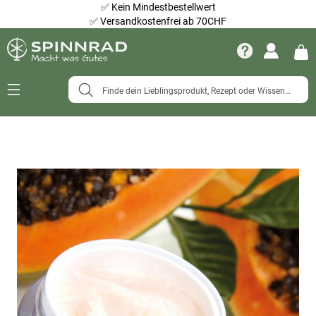
✅
Kein Mindestbestellwert
✅
Versandkostenfrei ab 70CHF
Navigation
umschalten
Zum
Ende
der
Bildergalerie
springen