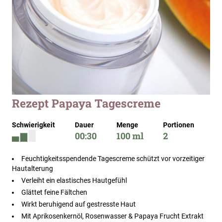
Zum
Rezept Papaya Tagescreme
Anfang
der
Schwierigkeit
Dauer
Menge
Portionen
Bildergalerie
00:30
100 ml
2
springen
Feuchtigkeitsspendende Tagescreme schützt vor vorzeitiger
Hautalterung
Verleiht ein elastisches Hautgefühl
Glättet feine Fältchen
Wirkt beruhigend auf gestresste Haut
Mit Aprikosenkernöl, Rosenwasser & Papaya Frucht Extrakt