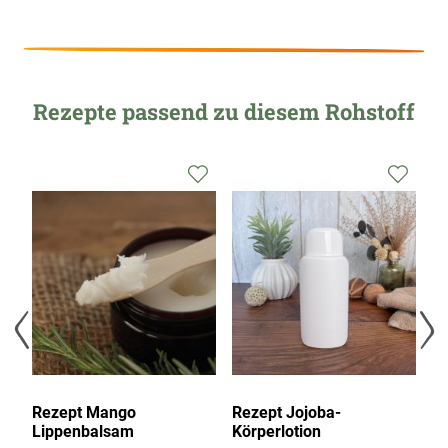
Rezepte passend zu diesem Rohstoff
Zur
Zur
Zur
Wunschliste
Wunschliste
Wunsc
hinzufügen
hinzufügen
hinzu
Rezept Mango
Rezept Jojoba-
Re
Lippenbalsam
Körperlotion
L