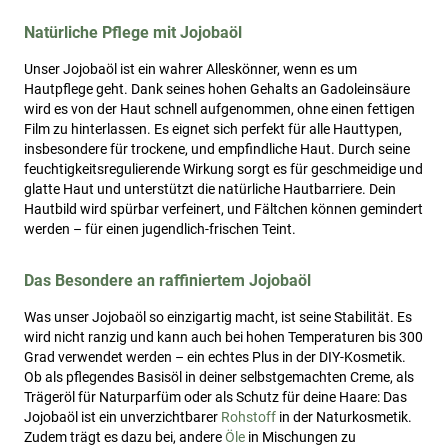
Natürliche Pflege mit Jojobaöl
Unser Jojobaöl ist ein wahrer Alleskönner, wenn es um
Hautpflege geht. Dank seines hohen Gehalts an Gadoleinsäure
wird es von der Haut schnell aufgenommen, ohne einen fettigen
Film zu hinterlassen. Es eignet sich perfekt für alle Hauttypen,
insbesondere für trockene, und empfindliche Haut. Durch seine
feuchtigkeitsregulierende Wirkung sorgt es für geschmeidige und
glatte Haut und unterstützt die natürliche Hautbarriere. Dein
Hautbild wird spürbar verfeinert, und Fältchen können gemindert
werden – für einen jugendlich-frischen Teint.
Das Besondere an raffiniertem Jojobaöl
Was unser Jojobaöl so einzigartig macht, ist seine Stabilität. Es
wird nicht ranzig und kann auch bei hohen Temperaturen bis 300
Grad verwendet werden – ein echtes Plus in der DIY-Kosmetik.
Ob als pflegendes Basisöl in deiner selbstgemachten Creme, als
Trägeröl für Naturparfüm oder als Schutz für deine Haare: Das
Jojobaöl ist ein unverzichtbarer
Rohstoff
in der Naturkosmetik.
Zudem trägt es dazu bei, andere
Öle
in Mischungen zu