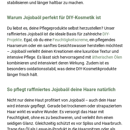
stabilisieren und länger haltbar zu machen.
Warum Jojobaöl perfekt für DIY-Kosmetik ist
Du liebst es, deine Pflegeprodukte selbst herzustellen? Unser
raffiniertes Jojobaöl ist die ideale Basis für zahlreiche
DIY-
Projekte
. Egal, ob du eine
Feuchtigkeitscreme
, ein pflegendes
Haarserum oder ein sanftes Gesichtswasser herstellen möchtest
– Jojobaöl verleiht deinen Kreationen eine luxuriöse Textur und
intensive Pflege. Es lässt sich hervorragend mit
ätherischen Ölen
kombinieren und intensiviert deren Wirkung. Zudem ist es
besonders oxidationsstabil, was deine DIY-Kosmetikprodukte
länger frisch hält.
So pflegt raffiniertes Jojobaöl deine Haare natürlich
Nicht nur deine Haut profitiert von Jojobaöl – auch dein Haar
wird intensiv gepflegt. Gerade bei trockenem oder strapaziertem
Haar wirkt es wahre Wunder. Es versorgt das Haar mit
Feuchtigkeit, ohne es zu beschweren, und verleiht ihm einen
seidigen Glanz. Gleichzeitig schützt es vor Spliss und Haarbruch.
Trage das Öl als Leave-in-Produkt in die Haarspitzen oder als