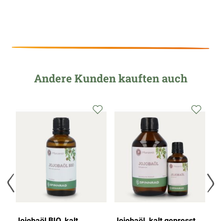
Andere Kunden kauften auch
0
Jojobaöl BIO, kalt
Jojobaöl, kalt gepresst,
Na