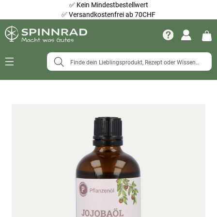
✅
Kein Mindestbestellwert
✅
Versandkostenfrei ab 70CHF
Navigation
umschalten
Zum
Ende
der
Bildergalerie
springen