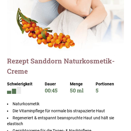
Zum
Rezept Sanddorn Naturkosmetik-
Anfang
Creme
der
Bildergalerie
springen
Schwierigkeit
Dauer
Menge
Portionen
00:45
50 ml
5
Naturkosmetik
Die Vitaminpflege für normale bis strapazierte Haut
Regeneriert & entspannt beanspruchte Haut und hält sie
elastisch
Gesichtscreme für die Tages- & Nachtpflege