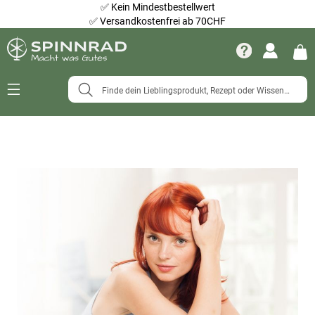
✅
Kein Mindestbestellwert
✅
Versandkostenfrei ab 70CHF
Navigation
umschalten
Zum
Ende
der
Bildergalerie
springen