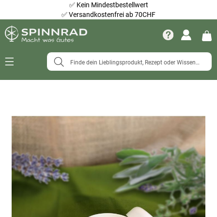
✅
Kein Mindestbestellwert
✅
Versandkostenfrei ab 70CHF
Navigation
umschalten
Zum
Ende
der
Bildergalerie
springen