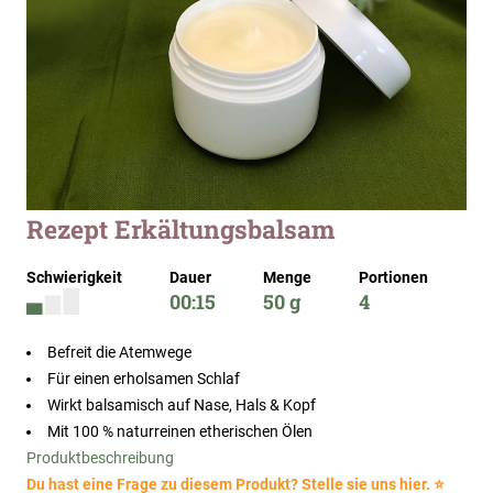
Zum
Rezept Erkältungsbalsam
Anfang
der
Schwierigkeit
Dauer
Menge
Portionen
Bildergalerie
00:15
50 g
4
springen
Befreit die Atemwege
Für einen erholsamen Schlaf
Wirkt balsamisch auf Nase, Hals & Kopf
Mit 100 % naturreinen etherischen Ölen
Produktbeschreibung
Du hast eine Frage zu diesem Produkt? Stelle sie uns hier. ⭐