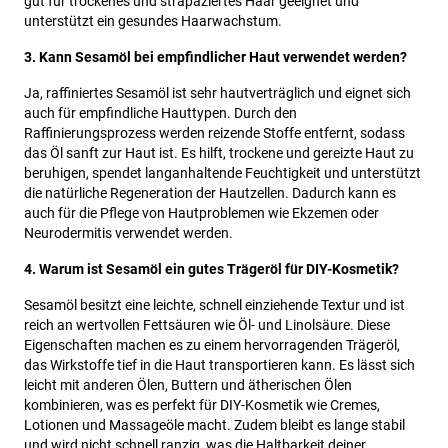
gut für trockenes und strapaziertes Haar geeignet und
unterstützt ein gesundes Haarwachstum.
3. Kann Sesamöl bei empfindlicher Haut verwendet werden?
Ja, raffiniertes Sesamöl ist sehr hautverträglich und eignet sich
auch für empfindliche Hauttypen. Durch den
Raffinierungsprozess werden reizende Stoffe entfernt, sodass
das Öl sanft zur Haut ist. Es hilft, trockene und gereizte Haut zu
beruhigen, spendet langanhaltende Feuchtigkeit und unterstützt
die natürliche Regeneration der Hautzellen. Dadurch kann es
auch für die Pflege von Hautproblemen wie Ekzemen oder
Neurodermitis verwendet werden.
4. Warum ist Sesamöl ein gutes Trägeröl für DIY-Kosmetik?
Sesamöl besitzt eine leichte, schnell einziehende Textur und ist
reich an wertvollen Fettsäuren wie Öl- und Linolsäure. Diese
Eigenschaften machen es zu einem hervorragenden Trägeröl,
das Wirkstoffe tief in die Haut transportieren kann. Es lässt sich
leicht mit anderen Ölen, Buttern und ätherischen Ölen
kombinieren, was es perfekt für DIY-Kosmetik wie Cremes,
Lotionen und Massageöle macht. Zudem bleibt es lange stabil
und wird nicht schnell ranzig, was die Haltbarkeit deiner