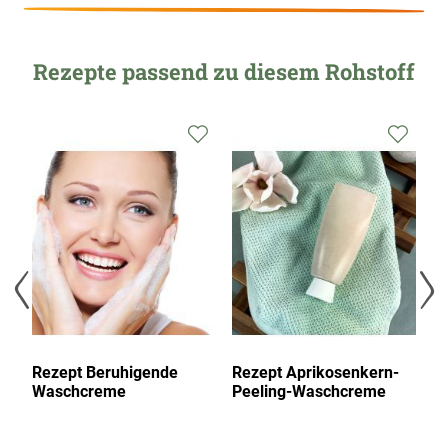
Rezepte passend zu diesem Rohstoff
Zur
Zur
Zur
Wunschliste
Wunschliste
Wunsc
hinzufügen
hinzufügen
hinzu
Rezept Beruhigende
Rezept Aprikosenkern-
Re
Waschcreme
Peeling-Waschcreme
H