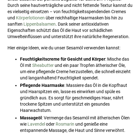
Durch seine hautverträgliche und nicht fettende Textur kannst du
es vielseitig einsetzen – von feuchtigkeitsspendenden Cremes
und
Körperlotionen
über reichhaltige Haarmasken bis hin zu
sanften
Lippenbalsamen
. Dank seiner antioxidativen
Eigenschaften schützt das Öl die Haut vor schädlichen
Umwelteinflüssen und unterstützt ihre natürliche Regeneration.
Hier einige Ideen, wie du unser Sesamöl verwenden kannst:
Feuchtigkeitscreme für Gesicht und Körper
: Mische das
Öl mit
Sheabutter
und ein paar Tropfen ätherischer Öle,
um eine pflegende Creme herzustellen, die schnell einzieht
und langanhaltend Feuchtigkeit spendet.
Pflegende Haarmaske
: Massiere das Öl in die Kopfhaut
und Haarspitzen ein, lasse es einwirken und spüle es
gründlich aus. Es sorgt für geschmeidiges Haar, nährt
trockene Spitzen und unterstützt ein gesundes
Haarwachstum.
Massageöl
: Vermenge das Sesamöl mit ätherischen Ölen
wie
Lavendel
oder
Rosmarin
und genieße eine
entspannende Massage, die Haut und Sinne verwöhnt.