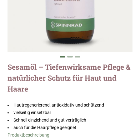
Zum
Sesamöl – Tiefenwirksame Pflege &
Anfang
natürlicher Schutz für Haut und
der
Bildergalerie
Haare
springen
Hautregenerierend, antioxidativ und schützend
vielseitig einsetzbar
Schnell einziehend und gut verträglich
auch für die Haarpflege geeignet
Produktbeschreibung