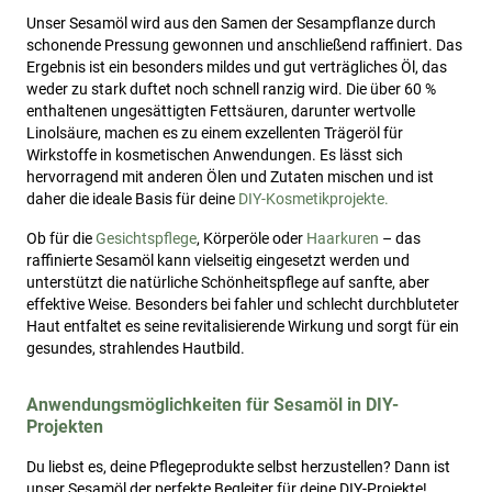
Unser Sesamöl wird aus den Samen der Sesampflanze durch
schonende Pressung gewonnen und anschließend raffiniert. Das
Ergebnis ist ein besonders mildes und gut verträgliches Öl, das
weder zu stark duftet noch schnell ranzig wird. Die über 60 %
enthaltenen ungesättigten Fettsäuren, darunter wertvolle
Linolsäure, machen es zu einem exzellenten Trägeröl für
Wirkstoffe in kosmetischen Anwendungen. Es lässt sich
hervorragend mit anderen Ölen und Zutaten mischen und ist
daher die ideale Basis für deine
DIY-Kosmetikprojekte.
Ob für die
Gesichtspflege
, Körperöle oder
Haarkuren
– das
raffinierte Sesamöl kann vielseitig eingesetzt werden und
unterstützt die natürliche Schönheitspflege auf sanfte, aber
effektive Weise. Besonders bei fahler und schlecht durchbluteter
Haut entfaltet es seine revitalisierende Wirkung und sorgt für ein
gesundes, strahlendes Hautbild.
Anwendungsmöglichkeiten für Sesamöl in DIY-
Projekten
Du liebst es, deine Pflegeprodukte selbst herzustellen? Dann ist
unser Sesamöl der perfekte Begleiter für deine DIY-Projekte!