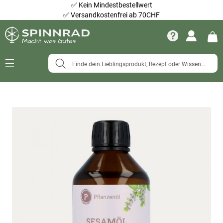
✅
Kein Mindestbestellwert
✅
Versandkostenfrei ab 70CHF
Navigation
umschalten
Zum
Ende
der
Bildergalerie
springen