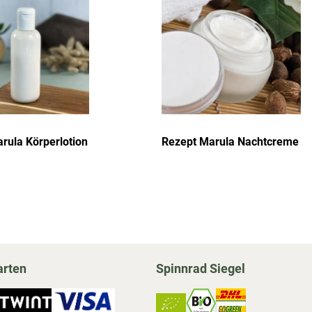
hinzufügen
hi
rula Körperlotion
Rezept Marula Nachtcreme
arten
Spinnrad Siegel