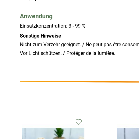
Anwendung
Einsatzkonzentration: 3 - 99 %
Sonstige Hinweise
Nicht zum Verzehr geeignet. / Ne peut pas être conso
Vor Licht schützen. / Protéger de la lumière.
Zur
chliste
Wunschliste