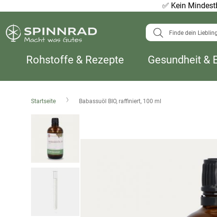
✅
Kein Mindestb
Suche
Rohstoffe & Rezepte
Gesundheit & 
Startseite
Babassuöl BIO, raffiniert, 100 ml
Zum
Ende
der
Bildergalerie
springen