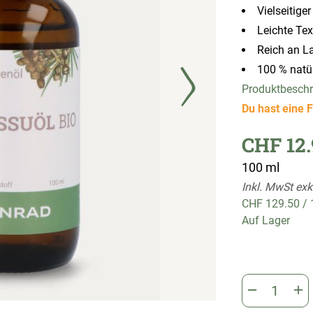
Vielseitige
Leichte Tex
Reich an La
100 % natürl
Produktbesch
Du hast eine F
CHF 12.
100 ml
Inkl. MwSt exk
CHF 129.50
/
Auf Lager