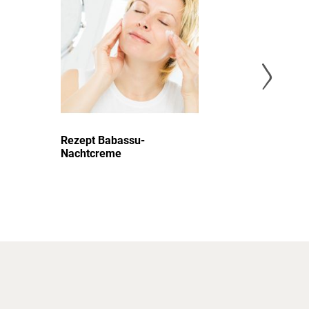
nzufügen
hinzufügen
Rezept Babassu-
Rezept
Nachtcreme
Creme