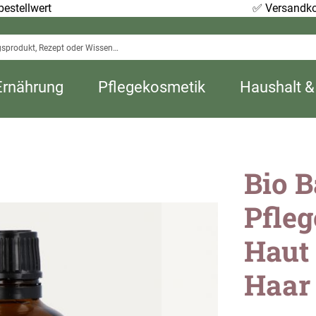
estellwert
✅
Versandko
Ernährung
Pflegekosmetik
Haushalt &
Bio B
Pfleg
Haut
Haar