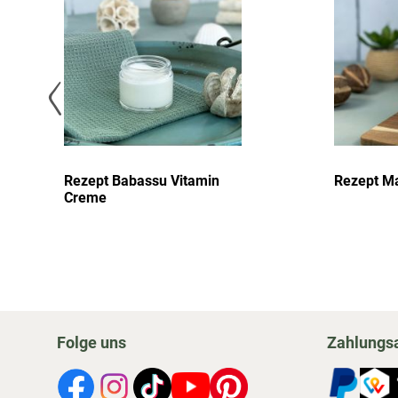
ufügen
hinzufügen
Rezept Babassu Vitamin
Rezept Ma
Creme
Folge uns
Zahlungs