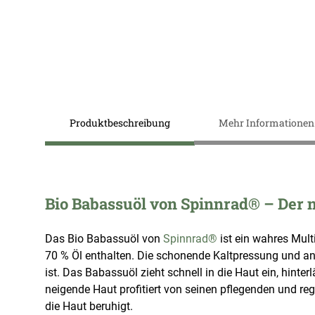
Zum
Anfang
der
Bildergalerie
springen
Produktbeschreibung
Mehr Informationen
Bio Babassuöl von Spinnrad® – Der n
Das Bio Babassuöl von
Spinnrad®
ist ein wahres Multi
70 % Öl enthalten. Die schonende Kaltpressung und ans
ist. Das Babassuöl zieht schnell in die Haut ein, hinte
neigende Haut profitiert von seinen pflegenden und re
die Haut beruhigt.