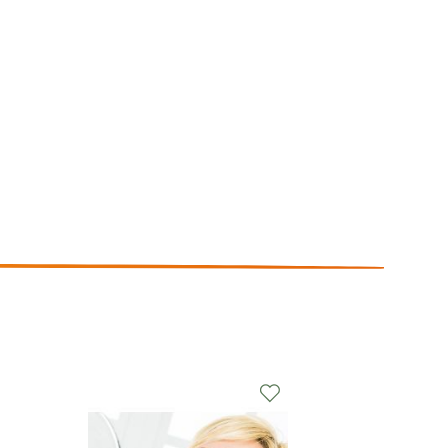
r
Zur
nschliste
Wunschliste