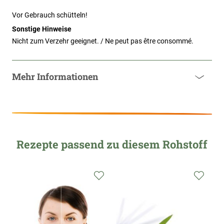
Vor Gebrauch schütteln!
Sonstige Hinweise
Nicht zum Verzehr geeignet. / Ne peut pas être consommé.
Mehr Informationen
Rezepte passend zu diesem Rohstoff
Zur
Zur
Zur
Wunschliste
Wunschliste
Wunsc
hinzufügen
hinzufügen
hinzu