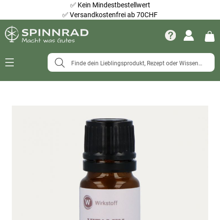
✅
Kein Mindestbestellwert
✅
Versandkostenfrei ab 70CHF
Navigation
umschalten
Zum
Ende
der
Bildergalerie
springen