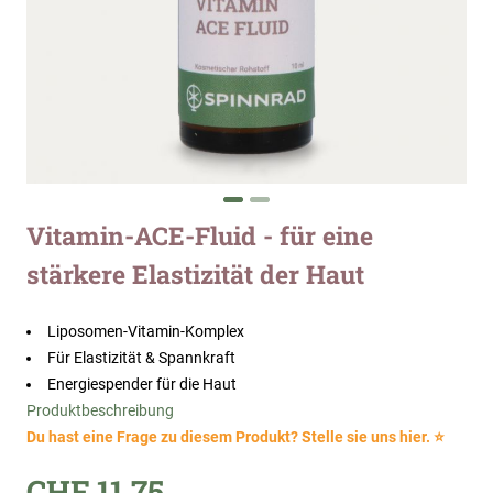
Zum
Vitamin-ACE-Fluid - für eine
Anfang
stärkere Elastizität der Haut
der
Bildergalerie
springen
Liposomen-Vitamin-Komplex
Für Elastizität & Spannkraft
Energiespender für die Haut
Produktbeschreibung
Du hast eine Frage zu diesem Produkt? Stelle sie uns hier. ⭐
CHF 11.75