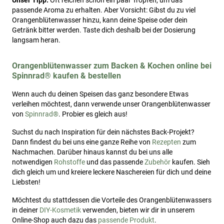
Unser Tipp:
Oft reichen schon ein paar Tropfen, um das
passende Aroma zu erhalten. Aber Vorsicht: Gibst du zu viel
Orangenblütenwasser hinzu, kann deine Speise oder dein
Getränk bitter werden. Taste dich deshalb bei der Dosierung
langsam heran.
Orangenblütenwasser zum Backen & Kochen online bei
Spinnrad® kaufen & bestellen
Wenn auch du deinen Speisen das ganz besondere Etwas
verleihen möchtest, dann verwende unser Orangenblütenwasser
von
Spinnrad®
. Probier es gleich aus!
Suchst du nach Inspiration für dein nächstes Back-Projekt?
Dann findest du bei uns eine ganze Reihe von
Rezepten
zum
Nachmachen. Darüber hinaus kannst du bei uns alle
notwendigen
Rohstoffe
und das passende
Zubehör
kaufen. Sieh
dich gleich um und kreiere leckere Naschereien für dich und deine
Liebsten!
Möchtest du stattdessen die Vorteile des Orangenblütenwassers
in deiner
DIY-Kosmetik
verwenden, bieten wir dir in unserem
Online-Shop auch dazu das
passende Produkt
.