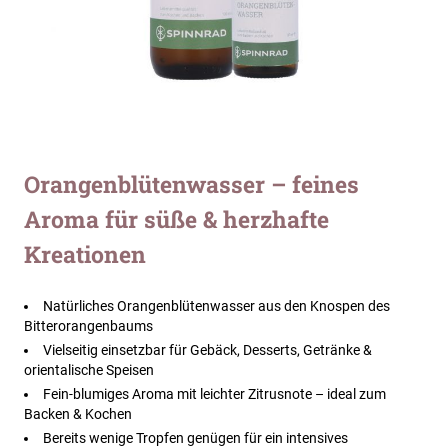
Zum
Orangenblütenwasser – feines
Anfang
Aroma für süße & herzhafte
der
Bildergalerie
Kreationen
springen
Natürliches Orangenblütenwasser aus den Knospen des
Bitterorangenbaums
Vielseitig einsetzbar für Gebäck, Desserts, Getränke &
orientalische Speisen
Fein-blumiges Aroma mit leichter Zitrusnote – ideal zum
Backen & Kochen
Bereits wenige Tropfen genügen für ein intensives