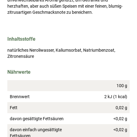
unverwechselbares Aroma genutzt, um Getränke und
herzhaften, aber auch süßen Speisen mit einer feinen, blumig-
zitrusartigen Geschmacksnote zu bereichern.
Inhaltsstoffe
natürliches Neroliwasser, Kaliumsorbat, Natriumbenzoat,
Zitronensäure
Nährwerte
100 g
Brennwert
2 kJ (1 kcal)
Fett
0,02 g
davon gesättigte Fettsäuren
<0,02 g
davon einfach ungesättigte
<0,02 g
Fettsäuren