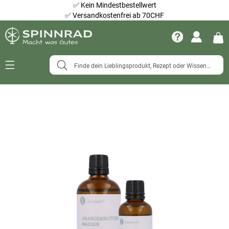
✅
Kein Mindestbestellwert
✅
Versandkostenfrei ab 70CHF
Navigation
umschalten
Zum
Ende
der
Bildergalerie
springen