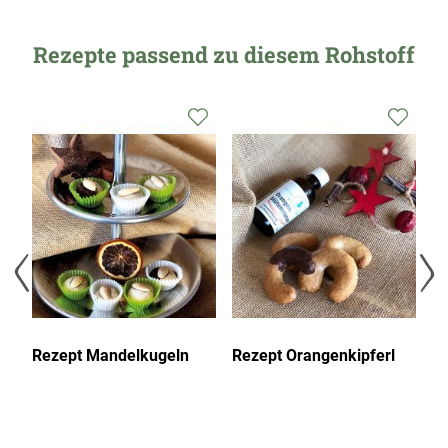
Rezepte passend zu diesem Rohstoff
Zur
Zur
Zur
Wunschliste
Wunschliste
Wunsc
hinzufügen
hinzufügen
hinzu
Rezept Mandelkugeln
Rezept Orangenkipferl
R