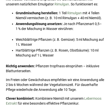
unserem natürlichen Emulgator
Rimulgan
. So funktioniert es:
Grundmischung herstellen:
1 Teil
Rimulgan
mit 4 Teilen
Niemöl vermischen (z. B. 10 ml Rimulgan + 40 ml Niemöl).
Anwendungslösung ansetzen:
Je nach Pflanzenart 0,5–
1 % der Mischung in Wasser einrühren:
Weichblättrige Pflanzen (z. B. Gemüse): 5 ml Mischung auf
1 L Wasser
Hartblättrige Pflanzen (z. B. Rosen, Obstbäume): 10 ml
Mischung auf 1 L Wasser
Richtig anwenden:
Pflanzen tropfnass einsprühen – inklusive
Blattunterseiten.
Im Freien oder Gewächshaus empfehlen wir eine Anwendung alle
2 bis 6 Wochen während der Vegetationszeit. Für dauerhafte
Pflege wiederhole die Anwendung alle 10 Tage.
Clever kombiniert:
Kombiniere Niemöl mit unserem
Lebermoos
Extrakt
für eine besonders effektive Pflanzenkur.