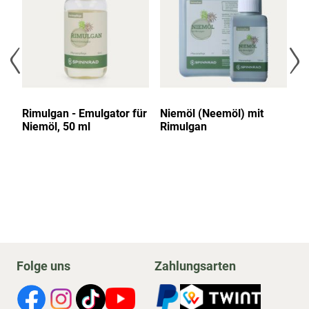
0
Rimulgan - Emulgator für
Niemöl (Neemöl) mit
N
Niemöl, 50 ml
Rimulgan
25
Folge uns
Zahlungsarten