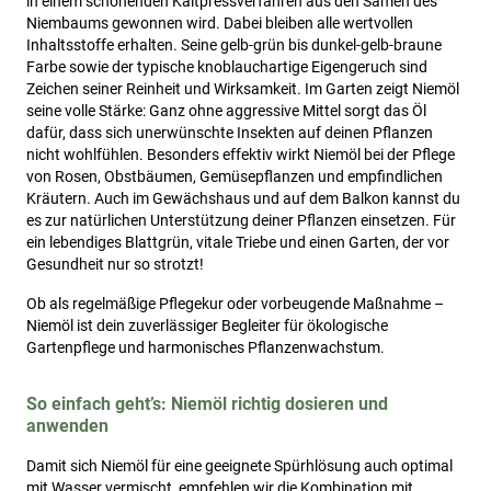
in einem schonenden Kaltpressverfahren aus den Samen des
Niembaums gewonnen wird. Dabei bleiben alle wertvollen
Inhaltsstoffe erhalten. Seine gelb-grün bis dunkel-gelb-braune
Farbe sowie der typische knoblauchartige Eigengeruch sind
Zeichen seiner Reinheit und Wirksamkeit. Im Garten zeigt Niemöl
seine volle Stärke: Ganz ohne aggressive Mittel sorgt das Öl
dafür, dass sich unerwünschte Insekten auf deinen Pflanzen
nicht wohlfühlen. Besonders effektiv wirkt Niemöl bei der Pflege
von Rosen, Obstbäumen, Gemüsepflanzen und empfindlichen
Kräutern. Auch im Gewächshaus und auf dem Balkon kannst du
es zur natürlichen Unterstützung deiner Pflanzen einsetzen. Für
ein lebendiges Blattgrün, vitale Triebe und einen Garten, der vor
Gesundheit nur so strotzt!
Ob als regelmäßige Pflegekur oder vorbeugende Maßnahme –
Niemöl ist dein zuverlässiger Begleiter für ökologische
Gartenpflege und harmonisches Pflanzenwachstum.
So einfach geht’s: Niemöl richtig dosieren und
anwenden
Damit sich Niemöl für eine geeignete Spürhlösung auch optimal
mit Wasser vermischt, empfehlen wir die Kombination mit