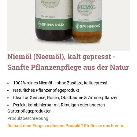
Zum
Niemöl (Neemöl), kalt gepresst -
Anfang
Sanfte Pflanzenpflege aus der Natur
der
Bildergalerie
springen
100?% reines Niemöl – ohne Zusätze, kaltgepresst
Natürliches Pflanzenpflegeprodukt
Ideal für Gemüse, Rosen, Obstbäume & Zimmerpflanzen
Perfekt kombinierbar mit Rimulgan oder anderen
Gartenpflegeprodukten
Produktbeschreibung
Du hast eine Frage zu diesem Produkt? Stelle sie uns hier. ⭐