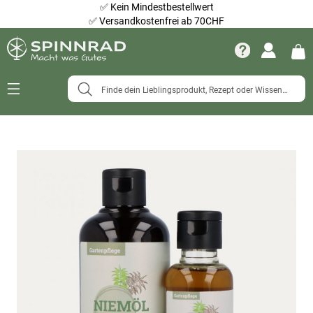
✅
Kein Mindestbestellwert
✅
Versandkostenfrei ab 70CHF
Navigation
umschalten
Zum
Ende
der
Bildergalerie
springen