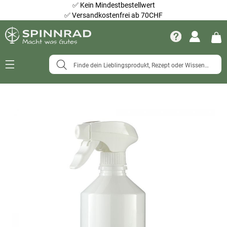
✅
Kein Mindestbestellwert
✅
Versandkostenfrei ab 70CHF
Navigation
umschalten
Zum
Ende
der
Bildergalerie
springen