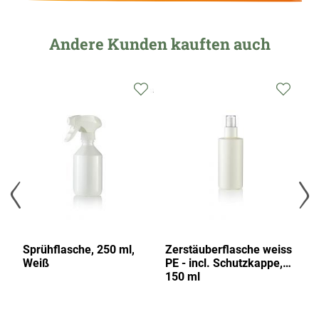
Andere Kunden kauften auch
Sprühflasche, 250 ml,
Zerstäuberflasche weiss
Ze
Weiß
PE - incl. Schutzkappe,
2
150 ml