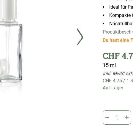
Ideal für 
Kompakte G
Nachfüllba
Produktbesch
Du hast eine F
CHF 4.7
15 ml
Inkl. MwSt exk
CHF 4.75
/
1 
Auf Lager