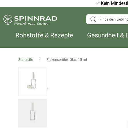
✅
Kein Mindestb
Suche
Rohstoffe & Rezepte
Gesundheit & 
Startseite
Flakonsprüher Glas, 15 ml
Zum
Ende
der
Bildergalerie
springen