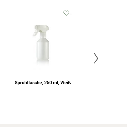
Sprühflasche, 250 ml, Weiß
Zerstäuberfla
PE - incl. Sch
ml