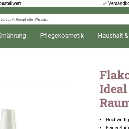
estellwert
✅
Versandko
Ernährung
Pflegekosmetik
Haushalt &
Flako
Ideal
Raum
Hochwertige
Feiner Spr