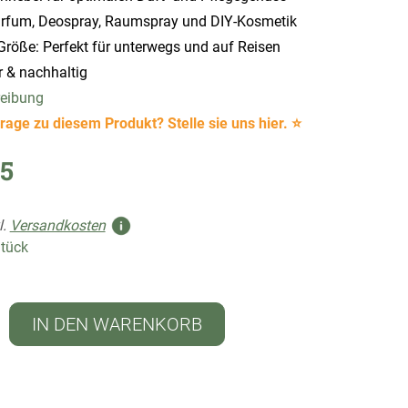
Parfum, Deospray, Raumspray und DIY-Kosmetik
röße: Perfekt für unterwegs und auf Reisen
r & nachhaltig
reibung
rage zu diesem Produkt? Stelle sie uns hier. ⭐
5
l.
Versandkosten
Stück
IN DEN WARENKORB