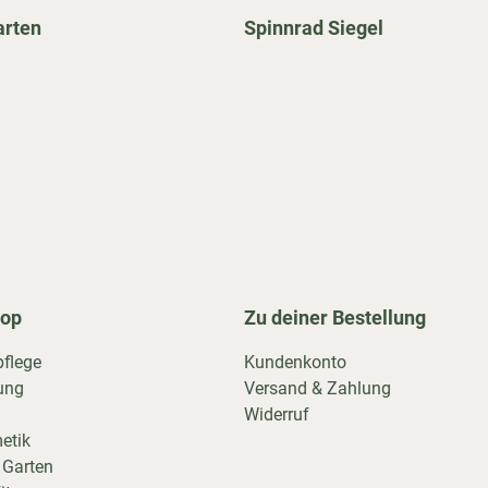
arten
Spinnrad Siegel
hop
Zu deiner Bestellung
pflege
Kundenkonto
ung
Versand & Zahlung
Widerruf
etik
 Garten