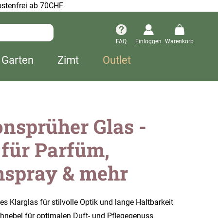
stenfrei ab 70CHF
FAQ
Einloggen
Warenkorb
 Garten
Zimt
Outlet
nsprüher Glas -
 für Parfüm,
spray & mehr
s Klarglas für stilvolle Optik und lange Haltbarkeit
ühnebel für optimalen Duft- und Pflegegenuss