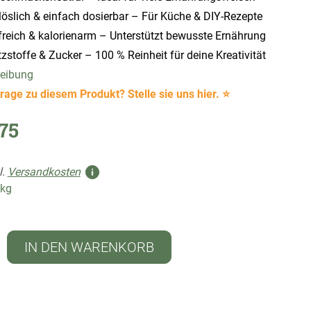
öslich & einfach dosierbar – Für Küche & DIY-Rezepte
freich & kalorienarm – Unterstützt bewusste Ernährung
stoffe & Zucker – 100 % Reinheit für deine Kreativität
reibung
rage zu diesem Produkt? Stelle sie uns hier. ⭐
75
l.
Versandkosten
 kg
IN DEN WARENKORB