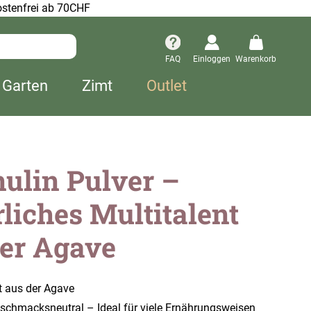
stenfrei ab 70CHF
FAQ
Einloggen
Warenkorb
 Garten
Zimt
Outlet
nulin Pulver –
liches Multitalent
der Agave
t aus der Agave
schmacksneutral – Ideal für viele Ernährungsweisen