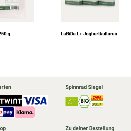
250 g
LaBiDa L+ Joghurtkulturen
arten
Spinnrad Siegel
hop
Zu deiner Bestellung