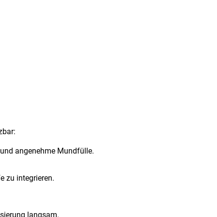
zbar:
tur und angenehme Mundfülle.
 zu integrieren.
osierung langsam.