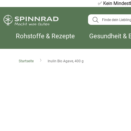
✅
Kein Mindestb
Suche
Rohstoffe & Rezepte
Gesundheit & 
Startseite
Inulin Bio Agave, 400 g
Zum
Ende
der
Bildergalerie
springen