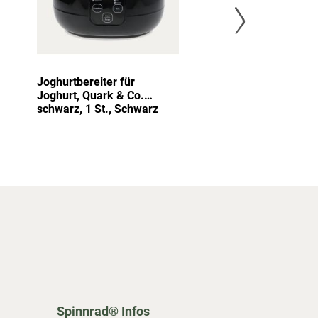
Joghurtbereiter für
Thermometer 
Joghurt, Quark & Co.
100 °C, 1 St.
schwarz, 1 St., Schwarz
Spinnrad® Infos