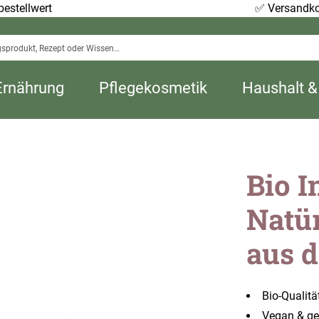
estellwert
✅
Versandko
Ernährung
Pflegekosmetik
Haushalt &
Bio I
Natür
aus 
Bio-Qualitä
Vegan & ge