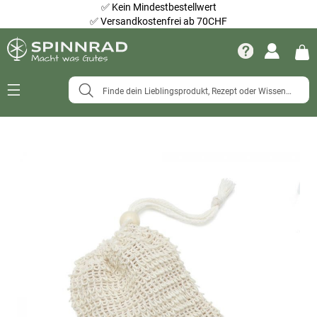
✅
Kein Mindestbestellwert
✅
Versandkostenfrei ab 70CHF
Navigation
umschalten
Zum
Ende
der
Bildergalerie
springen