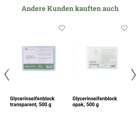
Andere Kunden kauften auch
Glycerinseifenblock
Glycerinseifenblock
Si
transparent, 500 g
opak, 500 g
Ha