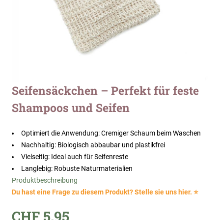
Zum
Seifensäckchen – Perfekt für feste
Anfang
Shampoos und Seifen
der
Bildergalerie
springen
Optimiert die Anwendung: Cremiger Schaum beim Waschen
Nachhaltig: Biologisch abbaubar und plastikfrei
Vielseitig: Ideal auch für Seifenreste
Langlebig: Robuste Naturmaterialien
Produktbeschreibung
Du hast eine Frage zu diesem Produkt? Stelle sie uns hier. ⭐
CHF 5.95