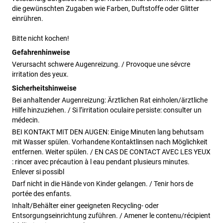
die gewünschten Zugaben wie Farben, Duftstoffe oder Glitter 
einrühren.

Bitte nicht kochen!
Gefahrenhinweise
Verursacht schwere Augenreizung. / Provoque une sévcre
irritation des yeux.
Sicherheitshinweise
Bei anhaltender Augenreizung: Ärztlichen Rat einholen/ärztliche
Hilfe hinzuziehen. / Si l’irritation oculaire persiste: consulter un
médecin.
BEI KONTAKT MIT DEN AUGEN: Einige Minuten lang behutsam
mit Wasser spülen. Vorhandene Kontaktlinsen nach Möglichkeit
entfernen. Weiter spülen. / EN CAS DE CONTACT AVEC LES YEUX
: rincer avec précaution à l eau pendant plusieurs minutes.
Enlever si possibl
Darf nicht in die Hände von Kinder gelangen. / Tenir hors de
portée des enfants.
Inhalt/Behälter einer geeigneten Recycling- oder
Entsorgungseinrichtung zuführen. / Amener le contenu/récipient