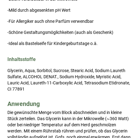
-
Mild durch abgesenkten pH Wert
-
Für Allergiker auch ohne Parfüm verwendbar
-
Schöne Gestaltungsmöglichkeiten (auch als Geschenk)
-
Ideal als Bastelseife für Kindergeburtstage o.ä.
Inhaltsstoffe
Glycerin, Aqua, Sorbitol, Sucrose, Stearic Acid, Sodium Laureth
Sulfate, ALCOHOL DENAT., Sodium Hydroxide, Myristic Acid,
Lauric Acid, Laureth-11-Carboxylic Acid, Tetrasodium Etidronate,
CI 77891
Anwendung
Die gewünschte Menge vom Block abschneiden und in kleine 
Stück zerteilen. Das Glycerin kann in der Mikrowelle (~360 Watt) 
oder bei niedriger Temperatur auf dem Herd geschmolzen 
werden. Mit einem Rührstab rühren und prüfen, ob das Glycerin 
vollständig aufgelöst ist. Ggfs. noch einmal erwärmen. Erst dann 