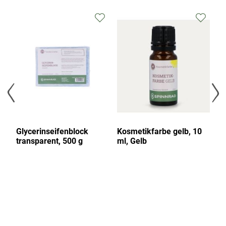
Glycerinseifenblock
Kosmetikfarbe gelb, 10
Ko
transparent, 500 g
ml, Gelb
ml