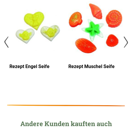
Wunschliste
Wunschliste
Wunsc
hinzufügen
hinzufügen
hinzu
r
Rezept Engel Seife
Rezept Muschel Seife
Re
Andere Kunden kauften auch