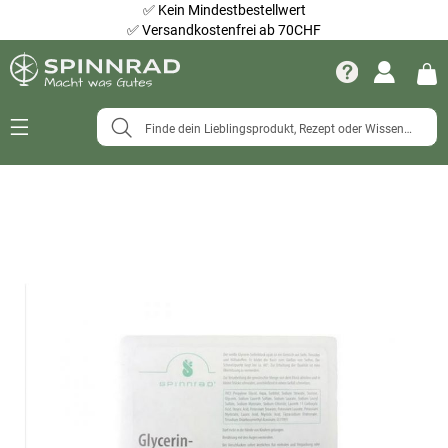
✅
Kein Mindestbestellwert
✅
Versandkostenfrei ab 70CHF
Navigation
umschalten
Zum
Ende
der
Bildergalerie
springen