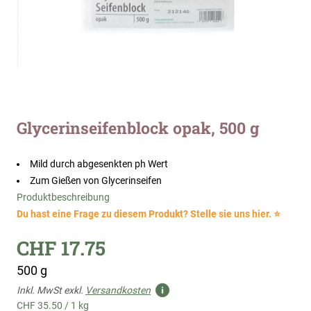
Zum
Glycerinseifenblock opak, 500 g
Anfang
der
Bildergalerie
Mild durch abgesenkten ph Wert
springen
Zum Gießen von Glycerinseifen
Produktbeschreibung
Du hast eine Frage zu diesem Produkt? Stelle sie uns hier. ⭐
CHF 17.75
500 g
Inkl. MwSt exkl.
Versandkosten
CHF 35.50
/
1 kg